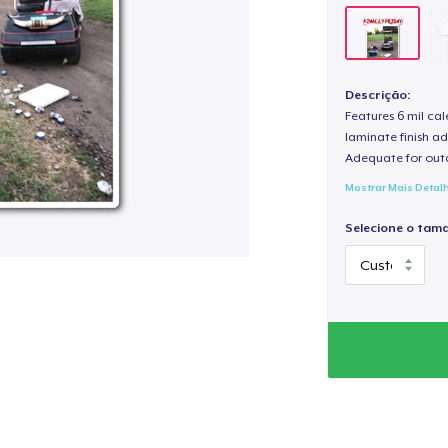
Descrição:
Features 6 mil cal
laminate finish ad
Adequate for out
Mostrar Mais Detal
Selecione o tam