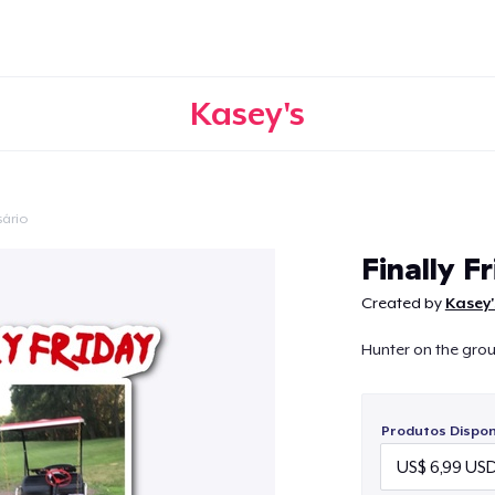
Kasey's
sário
Continuar
Finally Fr
Created by
Kasey'
Hunter on the grou
Produtos Disponí