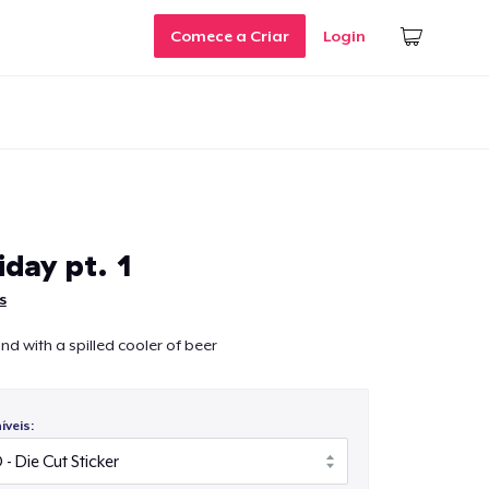
Comece a Criar
Login
iday pt. 1
s
nd with a spilled cooler of beer
veis: