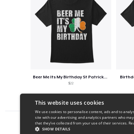
Beer Me Its My Birthday St Patricks Day
Birth
$22
This website uses cookies
We use cookies to personalise content, ads and to analys
site with our advertising and analytics partners who may
Report this product
that they’ve collected from your use of their services.
Re
SHOW DETAILS