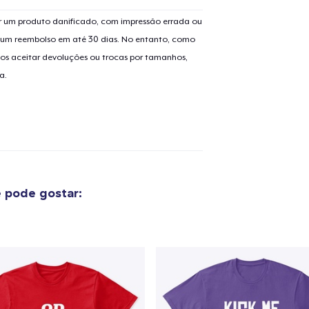
 um produto danificado, com impressão errada ou
er um reembolso em até 30 dias. No entanto, como
os aceitar devoluções ou trocas por tamanhos,
o adicionado ao
Carrinho
Ir par
a.
guir para a Finalização da
Continuar Co
Compra
 pode gostar:
Die Cut Sticker
US$ 6,99
Women's Classic Tee
US$ 23,69