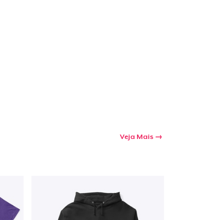
a o carrinho
Qtd
mprando
Veja Mais