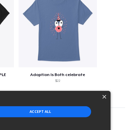
PLE
Adoption Is Both celebrate
$22
×
ACCEPT ALL