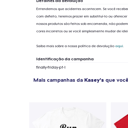
Detalhes da devolução
Entendemos que acidentes acontecem. Se você receber
com defeito, teremos prazer em substituí-lo ou oferec
nossos produtos são feitos sob encomenda, não podem
1
artig
cores incorretos ou se você simplesmente mudar de idei
Saiba mais sobre a nossa política de devolução
aqui
.
Identificação da campanha
Se
finally-friday-pt-1
Mais campanhas da
Kasey's
que você