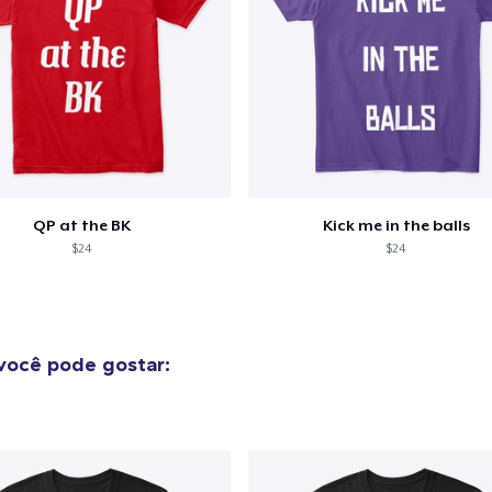
Next Level 3600 | Premium Ring-Spun Cotton T-Shirt
US$ 23,69
QP at the BK
Kick me in the balls
$24
$24
você pode gostar: