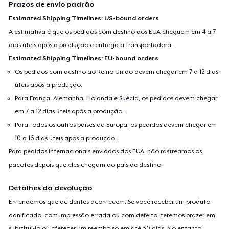
Prazos de envio padrão
Estimated Shipping Timelines: US-bound orders
A estimativa é que os pedidos com destino aos EUA cheguem em 4 a 7
dias úteis após a produção e entrega à transportadora.
Estimated Shipping Timelines: EU-bound orders
Os pedidos com destino ao Reino Unido devem chegar em 7 a 12 dias
úteis após a produção.
Para França, Alemanha, Holanda e Suécia, os pedidos devem chegar
em 7 a 12 dias úteis após a produção.
Para todos os outros países da Europa, os pedidos devem chegar em
10 a 16 dias úteis após a produção.
Para pedidos internacionais enviados dos EUA, não rastreamos os
pacotes depois que eles chegam ao país de destino.
Detalhes da devolução
Entendemos que acidentes acontecem. Se você receber um produto
danificado, com impressão errada ou com defeito, teremos prazer em
substituí-lo ou oferecer um reembolso em até 30 dias. No entanto,