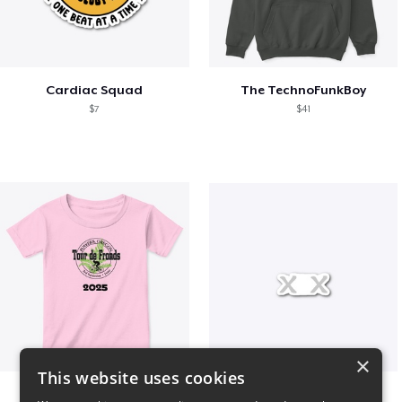
Cardiac Squad
The TechnoFunkBoy
$7
$41
×
This website uses cookies
2025 Tour de Fronds
Double X Drop 1