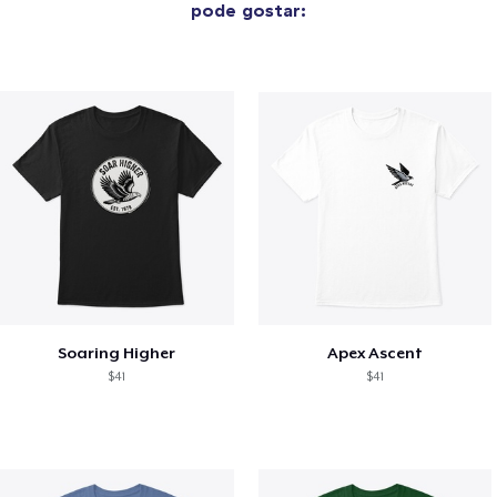
pode gostar:
Soaring Higher
Apex Ascent
$41
$41