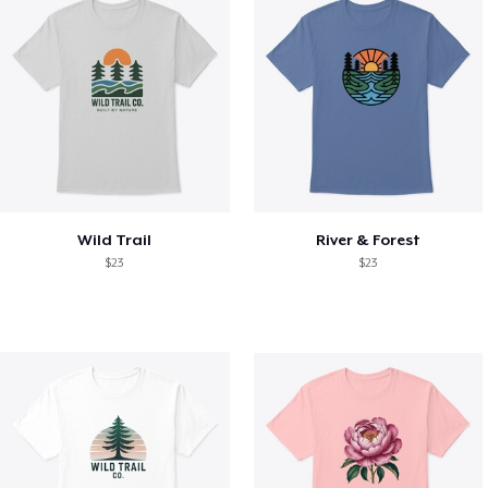
Wild Trail
River & Forest
$23
$23