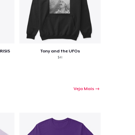
a o carrinho
Qtd
RISIS
Tony and the UFOs
$41
mprando
Veja Mais