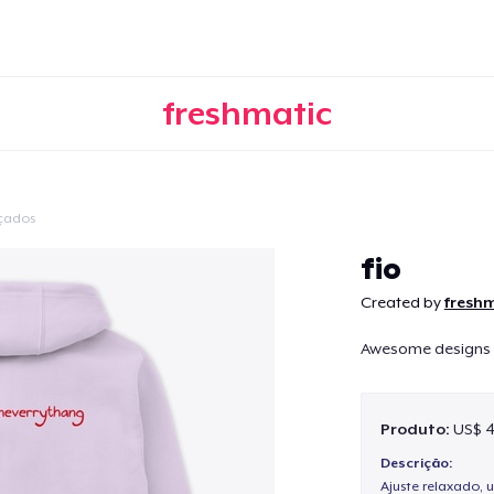
freshmatic
çados
Continuar
fio
Created by
fresh
Awesome designs 
Produto:
US$ 4
Descrição:
Ajuste relaxado, 