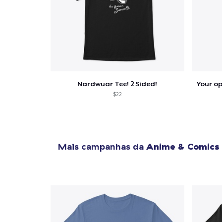
1
artig
Nardwuar Tee! 2 Sided!
$22
Se
Mais campanhas da
Anime & Comics