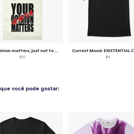
o adicionado ao
Carrinho
Ir par
Your opinion matters, Just not to me!
Current Mood: EXISTENTIAL C
$20
$14
guir para a Finalização da
Continuar Co
Compra
que você pode gostar: