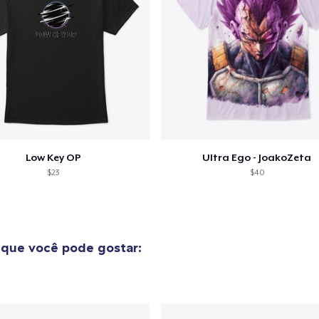
Low Key OP
Ultra Ego - JoakoZeta
$23
$40
que você pode gostar: