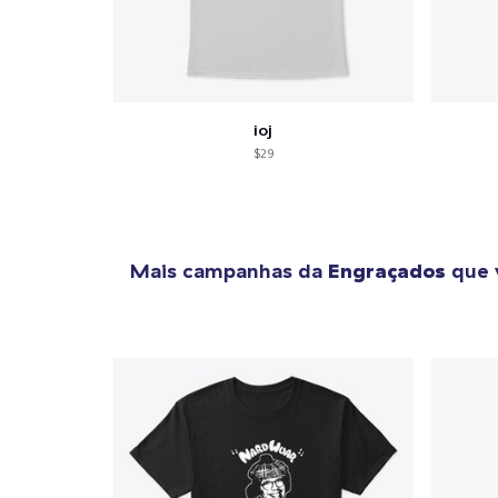
ioj
$29
Mais campanhas da
Engraçados
que 