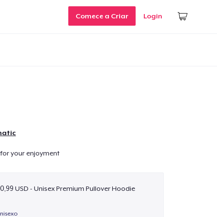
Comece a Criar
Login
matic
for your enjoyment
0,99 USD - Unisex Premium Pullover Hoodie
unisexo