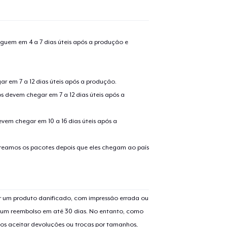
guem em 4 a 7 dias úteis após a produção e
r em 7 a 12 dias úteis após a produção.
s devem chegar em 7 a 12 dias úteis após a
evem chegar em 10 a 16 dias úteis após a
treamos os pacotes depois que eles chegam ao país
 um produto danificado, com impressão errada ou
er um reembolso em até 30 dias. No entanto, como
os aceitar devoluções ou trocas por tamanhos,