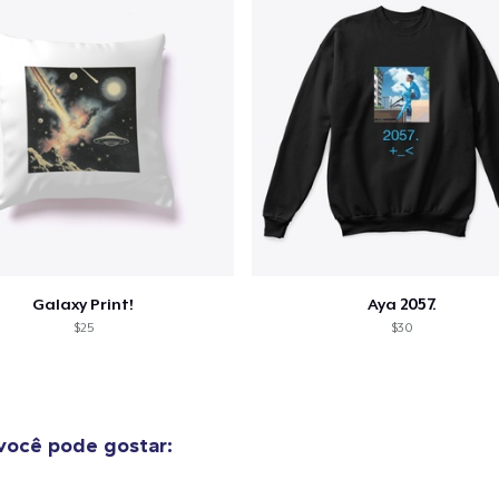
Galaxy Print!
Aya 2057.
$25
$30
você pode gostar: