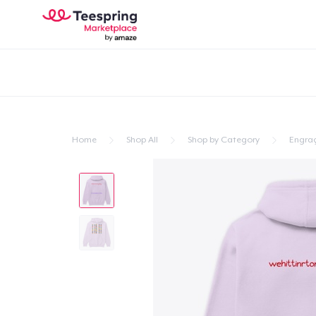
Home
Shop All
Shop by Category
Engra