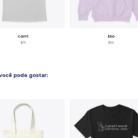
carri
bio
$35
$50
você pode gostar: