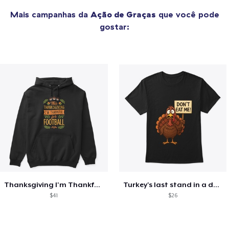
Mais campanhas da
Ação de Graças
que você pode
gostar:
Thanksgiving I'm Thankful For Football
Turkey's last stand in a design
$41
$26