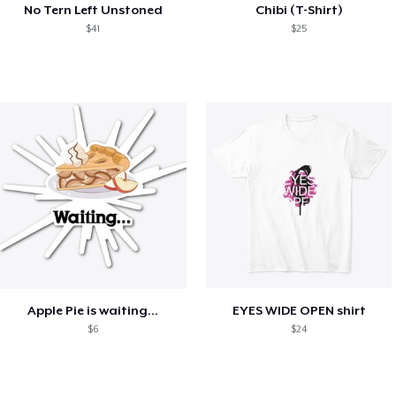
No Tern Left Unstoned
Chibi (T-Shirt)
$41
$25
Apple Pie is waiting...
EYES WIDE OPEN shirt
$6
$24