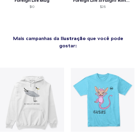
Foreign Life Mug
Foreign Life Straight Rimmed Hat
$10
$28
Mais campanhas da
Ilustração
que você pode
gostar: