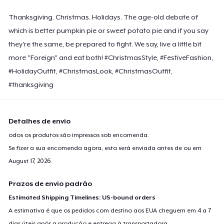
Thanksgiving. Christmas. Holidays. The age-old debate of
which is better pumpkin pie or sweet potato pie and if you say
they're the same, be prepared to fight. We say, live a little bit
more "Foreign" and eat both! #ChristmasStyle, #FestiveFashion,
#HolidayOutfit, #ChristmasLook, #ChristmasOutfit,
#thanksgiving
Detalhes de envio
odos os produtos são impressos sob encomenda.
Se fizer a sua encomenda agora, esta será enviada antes de ou em
August 17, 2026
.
Prazos de envio padrão
Estimated Shipping Timelines: US-bound orders
A estimativa é que os pedidos com destino aos EUA cheguem em 4 a 7
dias úteis após a produção e entrega à transportadora.