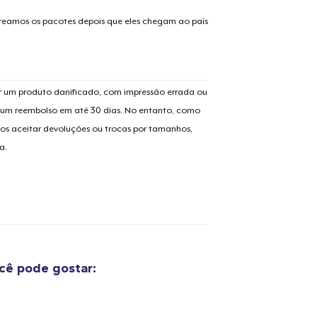
treamos os pacotes depois que eles chegam ao país
 um produto danificado, com impressão errada ou
o adicionado ao
Carrinho
Ir par
er um reembolso em até 30 dias. No entanto, como
os aceitar devoluções ou trocas por tamanhos,
a.
guir para a Finalização da
Continuar Co
Compra
Next Level 3600 | Premium Ring-Spun Cotton T-Shirt
cê pode gostar:
US$ 17,99
Die Cut Sticker