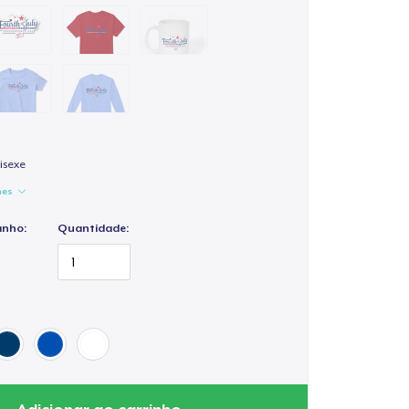
isexe
hes
anho:
Quantidade: