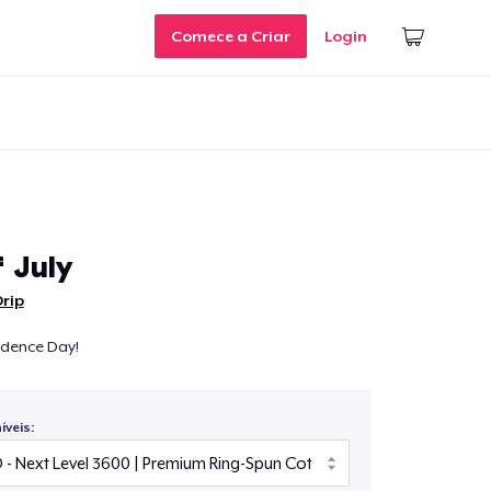
Comece a Criar
Login
 July
Drip
ndence Day!
veis: