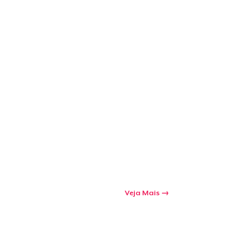
a o carrinho
Qtd
mprando
Veja Mais