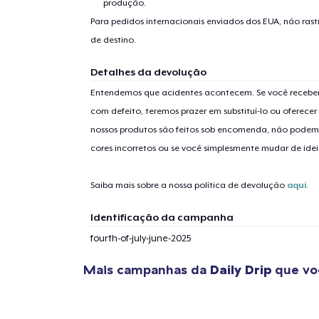
produção.
Para pedidos internacionais enviados dos EUA, não ras
de destino.
Detalhes da devolução
Entendemos que acidentes acontecem. Se você receber
1
artig
com defeito, teremos prazer em substituí-lo ou oferec
nossos produtos são feitos sob encomenda, não podem
cores incorretos ou se você simplesmente mudar de idei
Saiba mais sobre a nossa política de devolução
aqui
.
Se
Identificação da campanha
fourth-of-july-june-2025
Mais campanhas da
Daily Drip
que vo