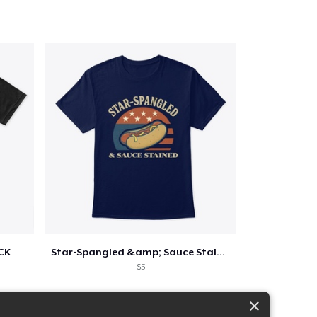
CK
Star-Spangled &amp; Sauce Stained
$5
×