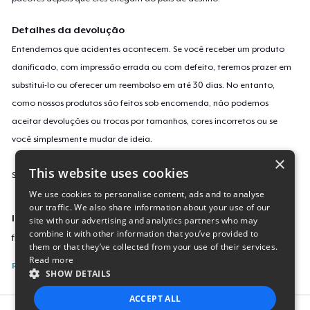
Detalhes da devolução
Entendemos que acidentes acontecem. Se você receber um produto
danificado, com impressão errada ou com defeito, teremos prazer em
substituí-lo ou oferecer um reembolso em até 30 dias. No entanto,
como nossos produtos são feitos sob encomenda, não podemos
aceitar devoluções ou trocas por tamanhos, cores incorretos ou se
você simplesmente mudar de ideia.
×
This website uses cookies
Saiba mais sobre a nossa política de devolução
aqui
.
We use cookies to personalise content, ads and to analyse
our traffic. We also share information about your use of our
Identificação da campanha
site with our advertising and analytics partners who may
combine it with other information that you’ve provided to
freedom-of-speech-for-cars
them or that they’ve collected from your use of their services.
Read more
Reporte esta Campanha
SHOW DETAILS
ACCEPT ALL