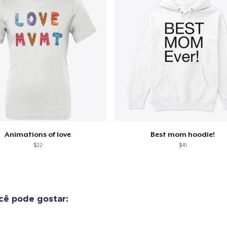
Animations of love
Best mom hoodie!
$22
$41
ê pode gostar: