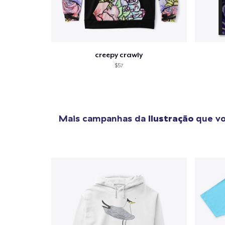
creepy crawly
$57
Mais campanhas da
Ilustração
que vo
1
artig