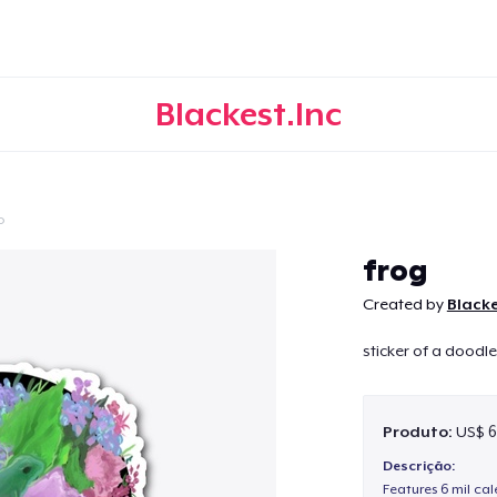
Blackest.Inc
o
Continuar
frog
Created by
Blacke
sticker of a doodle
Produto:
US$ 6
Descrição:
Features 6 mil cal