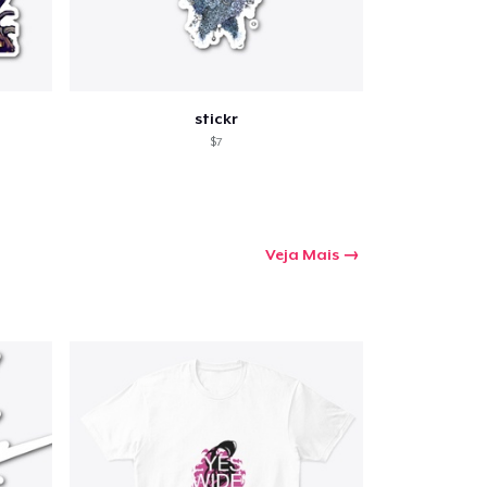
stickr
$7
Veja Mais
a o carrinho
Qtd