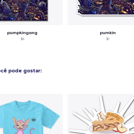
pumpkingang
pumkin
$6
$7
cê pode gostar:
o adicionado ao
Carrinho
Ir par