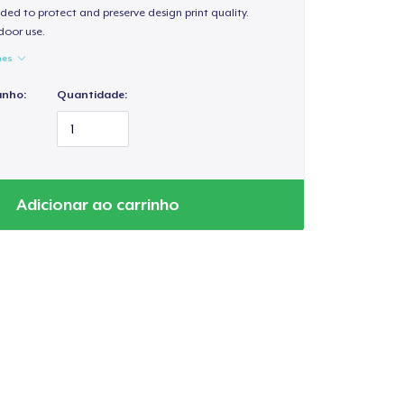
ded to protect and preserve design print quality.
door use.
hes
anho:
Quantidade:
Adicionar ao carrinho