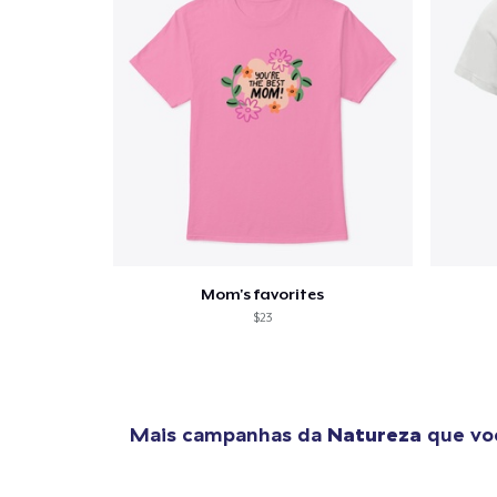
Mom's favorites
$23
Mais campanhas da
Natureza
que voc