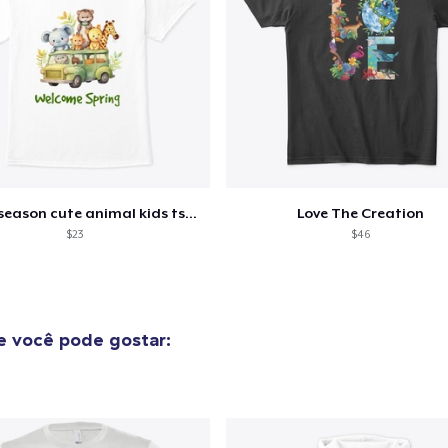
Spring season cute animal kids tshirt
Love The Creation
$23
$46
 você pode gostar: