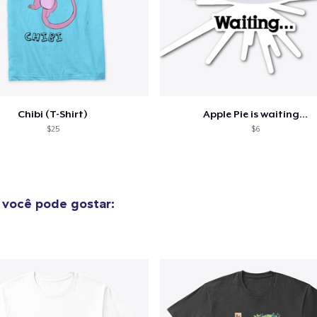
guir para a Finalização da
Continuar Co
Compra
Chibi (T-Shirt)
Apple Pie is waiting...
$25
$6
você pode gostar: