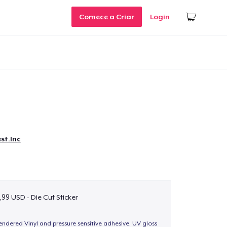
Comece a Criar
Login
st.Inc
,99 USD - Die Cut Sticker
endered Vinyl and pressure sensitive adhesive. UV gloss