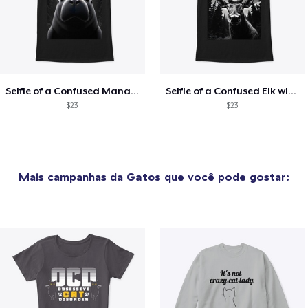
Selfie of a Confused Manatee with UFOs
Selfie of a Confused Elk with UFOs
$23
$23
Mais campanhas da
Gatos
que você pode gostar: