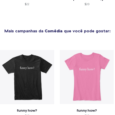
$22
$20
Mais campanhas da
Comédia
que você pode gostar:
funny how?
funny how?