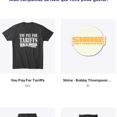
You Pay For Tariffs
Shine - Bobby Thompson Band Merch
$46
$7