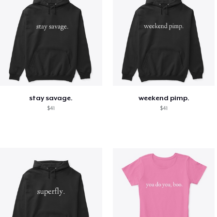
stay savage.
weekend pimp.
$41
$41