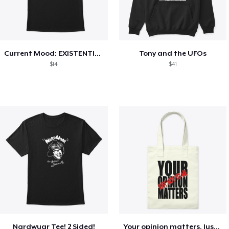
Current Mood: EXISTENTIAL CRISIS
Tony and the UFOs
$14
$41
Nardwuar Tee! 2 Sided!
Your opinion matters, Just not to me!