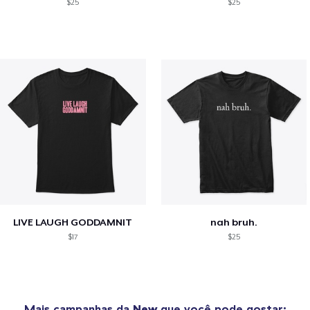
$25
$25
LIVE LAUGH GODDAMNIT
nah bruh.
$17
$25
Mais campanhas da
New
que você pode gostar: