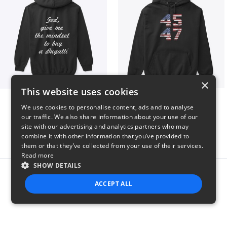
×
This website uses cookies
B
Vintage 45-47 Design
We use cookies to personalise content, ads and to analyse
$51
$40
our traffic. We also share information about your use of our
site with our advertising and analytics partners who may
combine it with other information that you’ve provided to
them or that they’ve collected from your use of their services.
Read more
SHOW DETAILS
Report this product
ACCEPT ALL
STRICTLY NECESSARY
PERFORMANCE