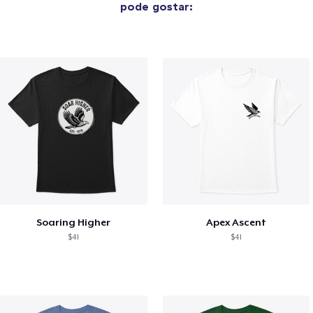
pode gostar:
Soaring Higher
Apex Ascent
$41
$41