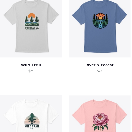
Wild Trail
River & Forest
$23
$23