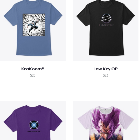
KraKoom!!
Low Key OP
$23
$23