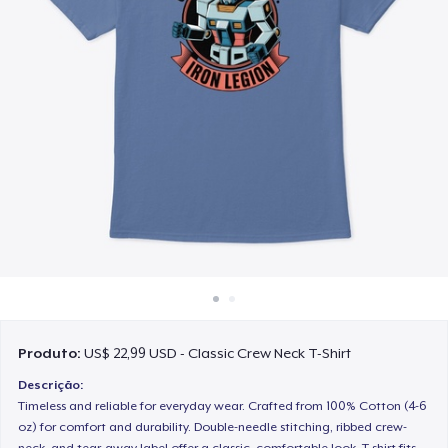
Como funciona
Venda em todo lugar
Venda qualquer coisa
Produto:
US$ 22,99 USD - Classic Crew Neck T-Shirt
Descrição:
Timeless and reliable for everyday wear. Crafted from 100% Cotton (4-6
oz) for comfort and durability. Double-needle stitching, ribbed crew-
neck, and tear-away label offer a classic, comfortable look. T-shirt fits