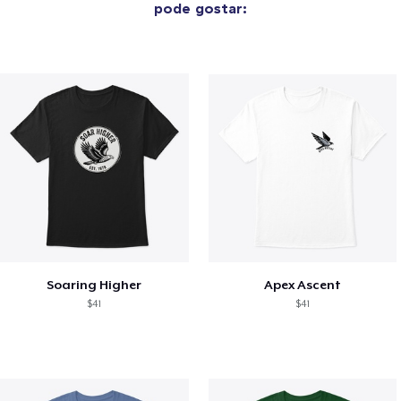
pode gostar:
Soaring Higher
Apex Ascent
$41
$41