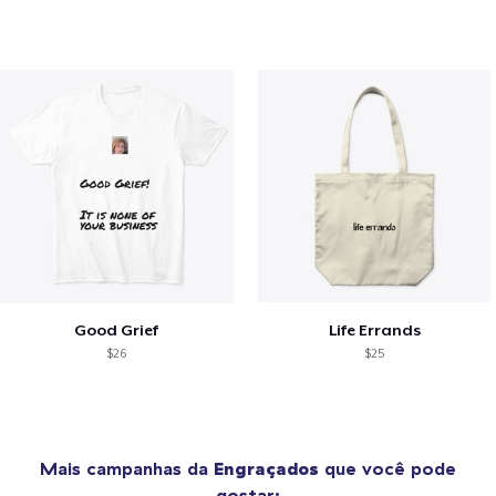
Good Grief
Life Errands
$26
$25
Mais campanhas da
Engraçados
que você pode
gostar: