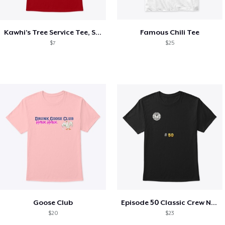
Kawhi’s Tree Service Tee, Shirts, Mug
Famous Chili Tee
$7
$25
Goose Club
Episode 50 Classic Crew Neck T-Shirt
$20
$23