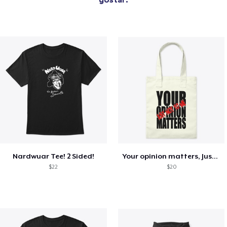
Nardwuar Tee! 2 Sided!
Your opinion matters, Just not to me!
$22
$20