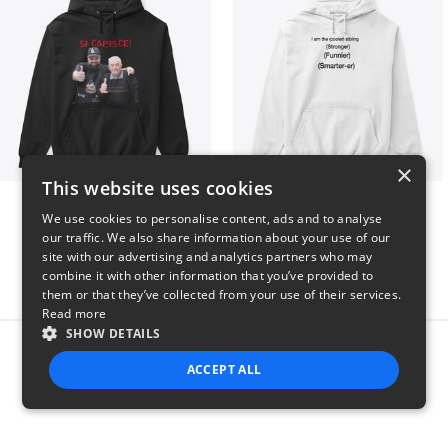
×
This website uses cookies
GIORGINO SHOP
I am the better sibling
We use cookies to personalise content, ads and to analyse
$31
$43
our traffic. We also share information about your use of our
site with our advertising and analytics partners who may
combine it with other information that you’ve provided to
them or that they’ve collected from your use of their services.
Read more
SHOW DETAILS
Report this product
ACCEPT ALL
STRICTLY NECESSARY
PERFORMANCE