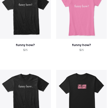
funny how?
funny how?
$25
$25