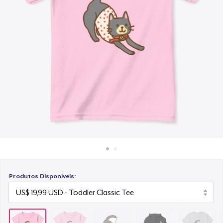
Como funciona
US$ 9,99
Venda em todo lugar
Unisex Classic Pullover Hoodie
Venda qualquer coisa
US$ 37,99
Classic Crew Neck T-Shirt
US$ 20,99
Mug
US$ 16,99
Produtos Disponíveis: