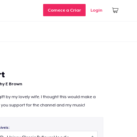
Comece a Criar
Login
rt
hy E Brown
ft by my lovely wife. I thought this would make a
 you support for the channel and my music!
veis: