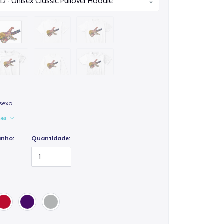
isexo
hes
anho:
Quantidade: