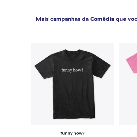
Mais campanhas da
Comédia
que voc
funny how?