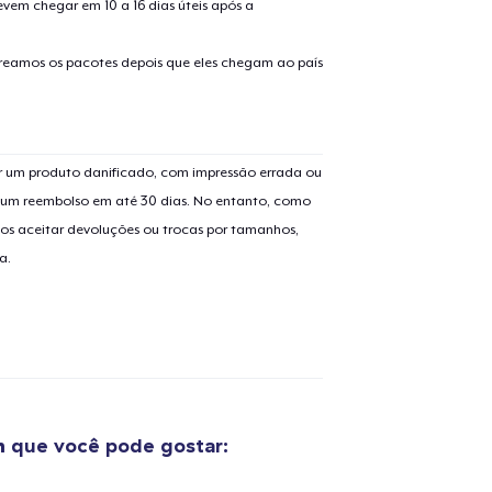
evem chegar em 10 a 16 dias úteis após a
treamos os pacotes depois que eles chegam ao país
 um produto danificado, com impressão errada ou
er um reembolso em até 30 dias. No entanto, como
os aceitar devoluções ou trocas por tamanhos,
a.
n
que você pode gostar: