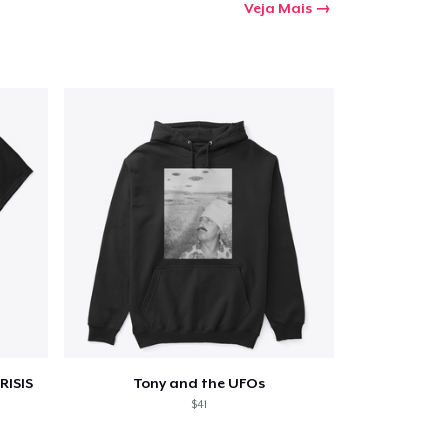
Veja Mais
a o carrinho
Qtd
mprando
RISIS
Tony and the UFOs
$41