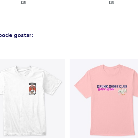
$25
$25
pode gostar: