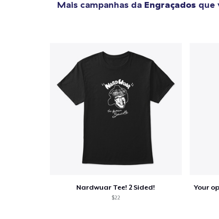
Mais campanhas da
Engraçados
que 
1
artig
Se
Nardwuar Tee! 2 Sided!
$22