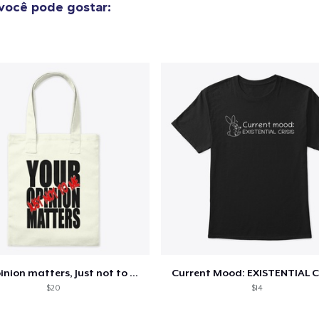
você pode gostar:
o adicionado ao
Carrinho
Ir par
guir para a Finalização da
Continuar Co
Compra
Unisex Classic Pullover Hoodie
US$ 40,99
Die Cut Sticker
Your opinion matters, Just not to me!
Current Mood: EXISTENTIAL C
US$ 6,99
$20
$14
Classic Crew Neck T-Shirt