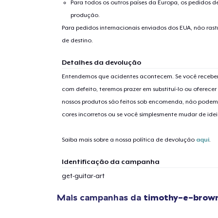
Para todos os outros países da Europa, os pedidos d
produção.
Para pedidos internacionais enviados dos EUA, não ras
de destino.
Detalhes da devolução
Entendemos que acidentes acontecem. Se você receber
com defeito, teremos prazer em substituí-lo ou oferec
nossos produtos são feitos sob encomenda, não podem
cores incorretos ou se você simplesmente mudar de idei
Saiba mais sobre a nossa política de devolução
aqui
.
Identificação da campanha
get-guitar-art
Mais campanhas da
timothy-e-brow