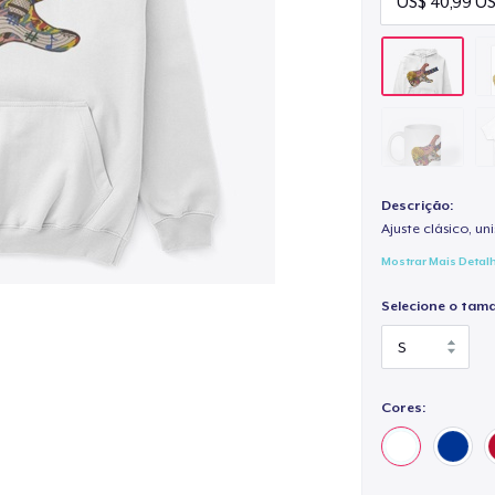
Descrição:
Ajuste clásico, un
Mostrar Mais Detal
Selecione o tam
Cores: