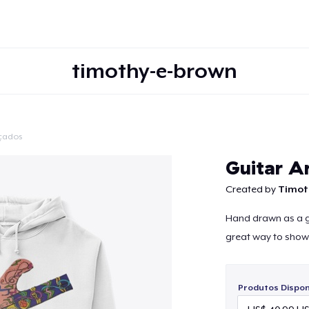
timothy-e-brown
çados
Continuar
Guitar A
Created by
Timot
Hand drawn as a gi
great way to show
Produtos Disponí