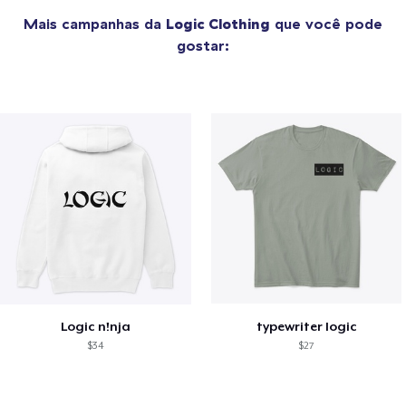
Mais campanhas da
Logic Clothing
que você pode
gostar:
Logic n!nja
typewriter logic
$34
$27