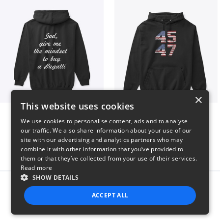
×
This website uses cookies
B
Vintage 45-47 Design
We use cookies to personalise content, ads and to analyse
$51
$40
our traffic. We also share information about your use of our
site with our advertising and analytics partners who may
combine it with other information that you’ve provided to
them or that they’ve collected from your use of their services.
Read more
SHOW DETAILS
Report this product
ACCEPT ALL
STRICTLY NECESSARY
PERFORMANCE