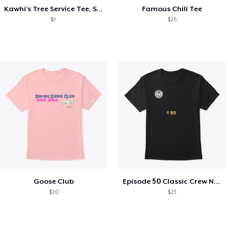
Kawhi’s Tree Service Tee, Shirts, Mug
Famous Chili Tee
$7
$25
Goose Club
Episode 50 Classic Crew Neck T-Shirt
$20
$23