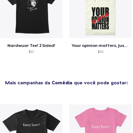
Nardwuar Tee! 2 Sided!
Your opinion matters, Just not to me!
$22
$20
Mais campanhas da
Comédia
que você pode gostar: