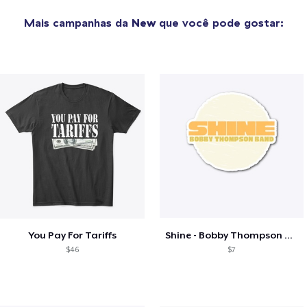
Mais campanhas da
New
que você pode gostar:
You Pay For Tariffs
Shine - Bobby Thompson Band Merch
$46
$7