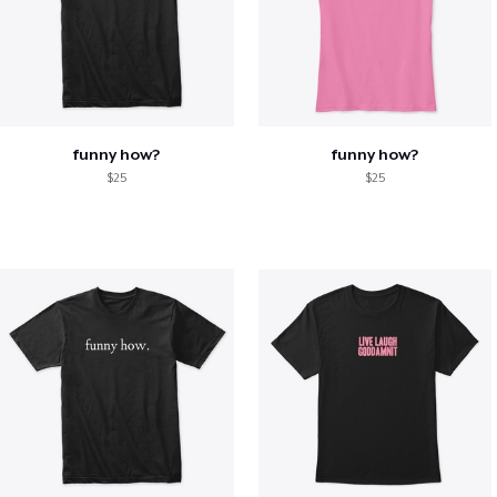
funny how?
funny how?
$25
$25