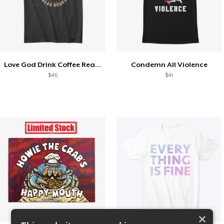
Love God Drink Coffee Read Books
Condemn All Violence
$46
$41
×