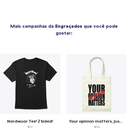
Mais campanhas da
Engraçados
que você pode
gostar:
Nardwuar Tee! 2 Sided!
Your opinion matters, Just not to me!
$22
$20