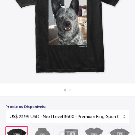
Como funciona
US$ 14,99
Venda em todo lugar
Women's Comfort Tee
Venda qualquer coisa
US$ 22,99
Kids Premium Tee
US$ 18,99
Poster - 46x61cm (18"x24")
US$ 26,40
Produtos Disponíveis: