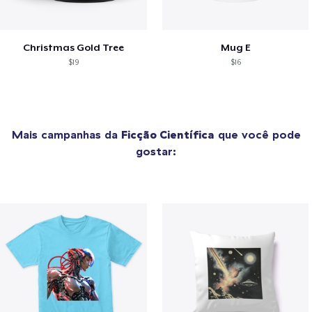
Christmas Gold Tree
Mug E
$19
$16
Mais campanhas da
Ficção Científica
que você pode
gostar: