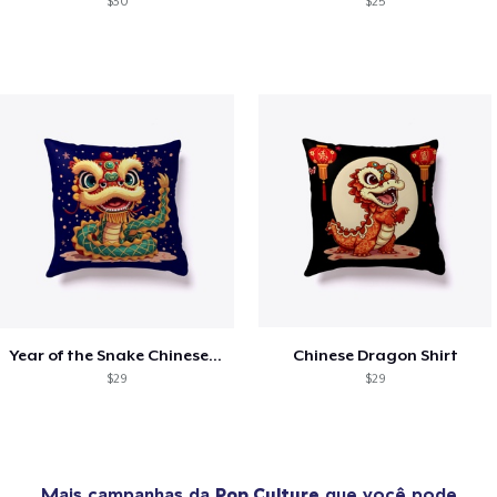
$30
$25
Year of the Snake Chinese New Year
Chinese Dragon Shirt
$29
$29
Mais campanhas da
Pop Culture
que você pode