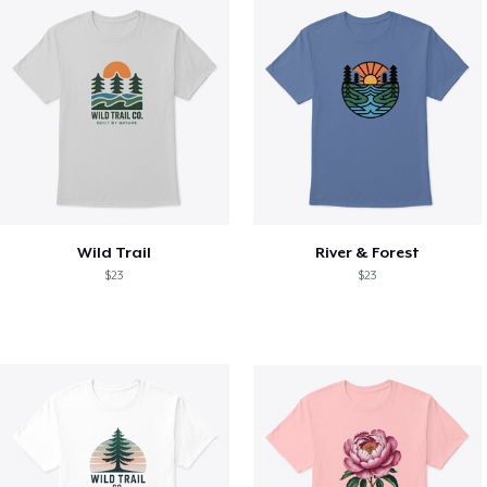
Wild Trail
River & Forest
$23
$23