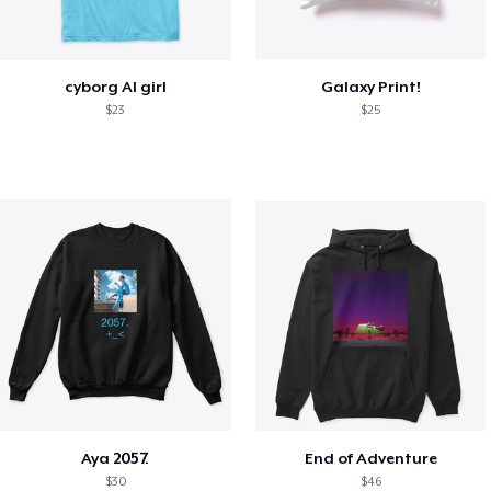
cyborg AI girl
Galaxy Print!
$23
$25
Aya 2057.
End of Adventure
$30
$46