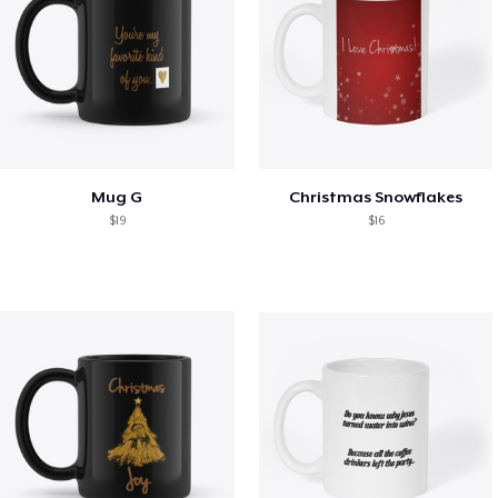
Mug G
Christmas Snowflakes
$19
$16