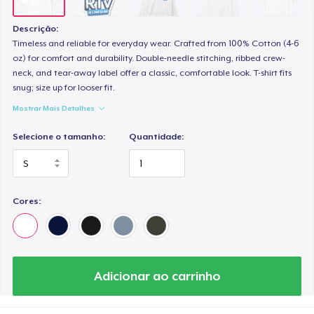
Classic Long Sleeve Tee
US$ 22,57
Descrição:
Timeless and reliable for everyday wear. Crafted from 100% Cotton (4-6
Next Level 3600 | Premium Ring-Spun Cotton T-Shirt
oz) for comfort and durability. Double-needle stitching, ribbed crew-
neck, and tear-away label offer a classic, comfortable look. T-shirt fits
US$ 18,74
snug; size up for looser fit.
Mostrar Mais Detalhes
Selecione o tamanho:
Quantidade:
Cores:
Adicionar ao carrinho