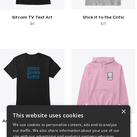
Sitcom TV Text Art
Stick It to the Critic
$16
$23
×
This website uses cookies
Amazing Retro Classic T-Shirt
Persian Cat watching Cats TV
We use cookies to personalise content, ads and to analyse
$25
$7
our traffic. We also share information about your use of our
site with our advertising and analytics partners who may