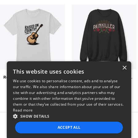
×
This website uses cookies
Raised on Country Since 85
Jon Dretto "Painkiller" Merch Collection
We use cookies to personalise content, ads and to analyse
$23
$39
our traffic. We also share information about your use of our
site with our advertising and analytics partners who may
combine it with other information that you’ve provided to
them or that they’ve collected from your use of their services.
Read more
SHOW DETAILS
Report this product
ACCEPT ALL