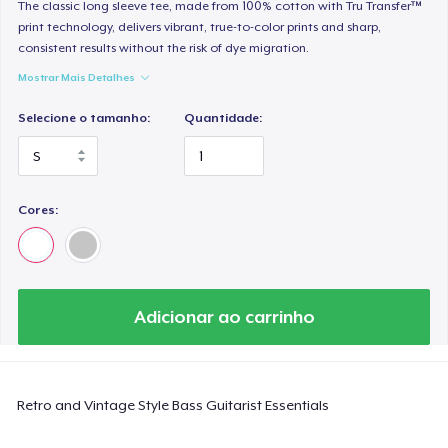
Tru transfer Printed Premium Tee
The classic long sleeve tee, made from 100% cotton with Tru Transfer™
print technology, delivers vibrant, true-to-color prints and sharp,
US$ 29,99
consistent results without the risk of dye migration.
Mostrar Mais Detalhes
Tru Transfer Printed Classic Tee
US$ 27,99
Selecione o tamanho:
Quantidade:
Tru Transfer Unisex Crewneck Sweatshirt
US$ 40,99
Cores:
Tru Transfer Printed Unisex Premium Hoodie
US$ 61,99
Classic Long Sleeve Tee
Adicionar ao carrinho
US$ 30,99
Next Level 3600 | Premium Ring-Spun Cotton T-Shirt
Retro and Vintage Style Bass Guitarist Essentials
US$ 24,99