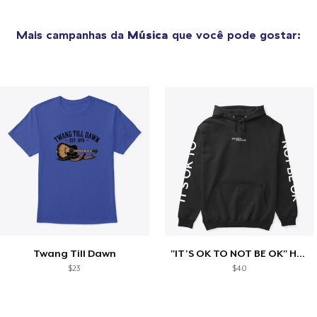
Mais campanhas da
Música
que você pode gostar:
Twang Till Dawn
"IT'S OK TO NOT BE OK" Hoodie (BP LOGO)
$23
$40