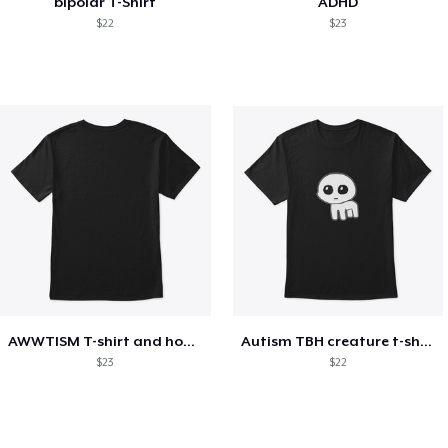
bipolar T-Shirt
ADHD
$22
$23
AWWTISM T-shirt and hoodie
Autism TBH creature t-shirt
$23
$22