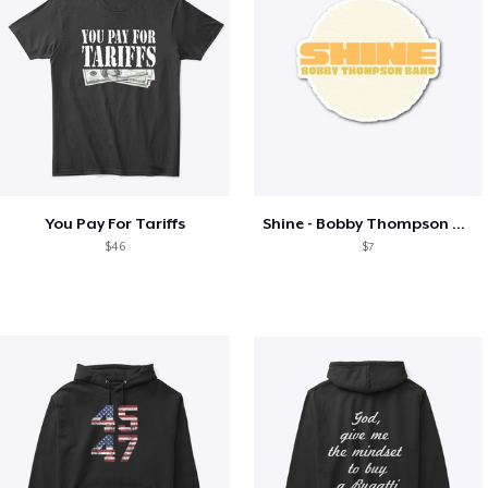
You Pay For Tariffs
Shine - Bobby Thompson Band Merch
$46
$7