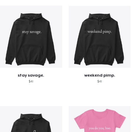
stay savage.
weekend pimp.
$41
$41