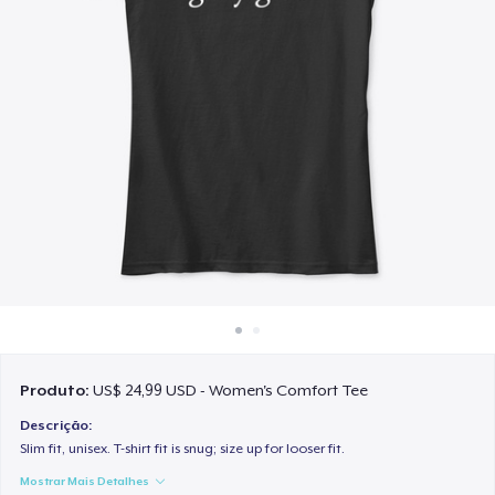
Como funciona
Venda em todo lugar
Venda qualquer coisa
Produto:
US$ 24,99 USD - Women's Comfort Tee
Descrição:
Slim fit, unisex. T-shirt fit is snug; size up for looser fit.
Mostrar Mais Detalhes