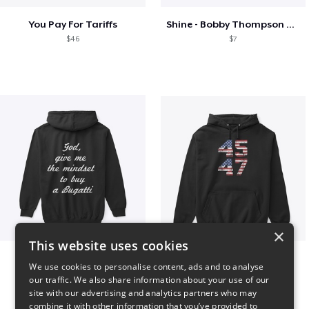
You Pay For Tariffs
Shine - Bobby Thompson Band Merch
$46
$7
×
This website uses cookies
B
Vintage 45-47 Design
We use cookies to personalise content, ads and to analyse
$51
$40
our traffic. We also share information about your use of our
site with our advertising and analytics partners who may
combine it with other information that you’ve provided to