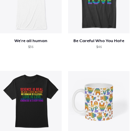
We're all human
Be Careful Who You Hate
$36
$46