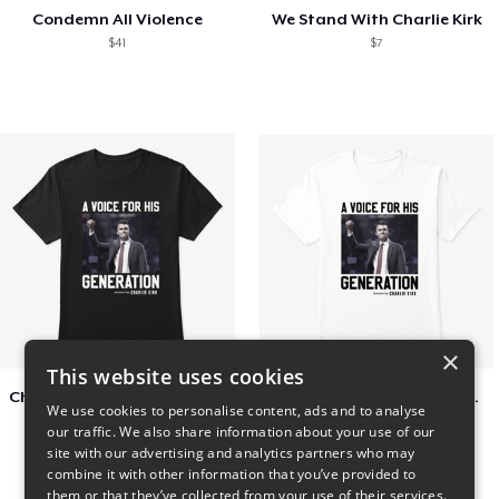
Condemn All Violence
We Stand With Charlie Kirk
$41
$7
×
This website uses cookies
Charlie Kirk A Voice For His Generation
Charlie Kirk A Voice For His Generation
We use cookies to personalise content, ads and to analyse
$41
$7
our traffic. We also share information about your use of our
site with our advertising and analytics partners who may
combine it with other information that you’ve provided to
them or that they’ve collected from your use of their services.