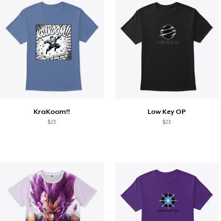
KraKoom!!
Low Key OP
$23
$23