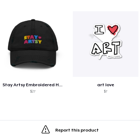
Stay Artsy Embroidered Hat
art love
$27
$7
Report this product