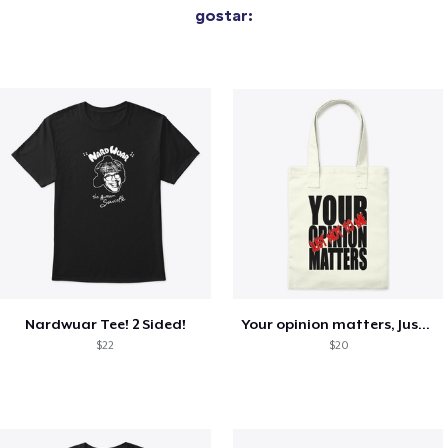
gostar:
Nardwuar Tee! 2 Sided!
Your opinion matters, Just not to me!
$22
$20