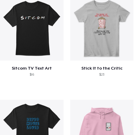
Sitcom TV Text Art
Stick It to the Critic
$16
$23