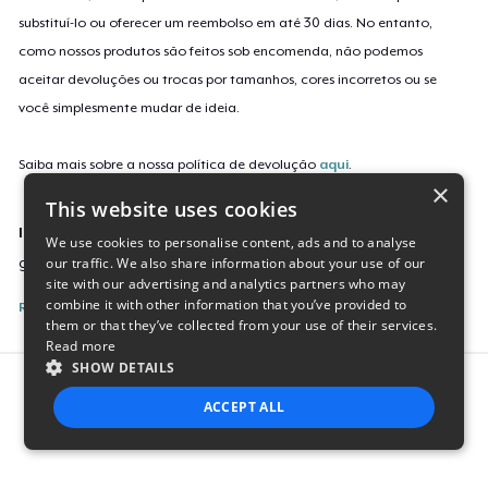
substituí-lo ou oferecer um reembolso em até 30 dias. No entanto,
como nossos produtos são feitos sob encomenda, não podemos
aceitar devoluções ou trocas por tamanhos, cores incorretos ou se
você simplesmente mudar de ideia.
Saiba mais sobre a nossa política de devolução
aqui
.
×
This website uses cookies
Identificação da campanha
We use cookies to personalise content, ads and to analyse
our traffic. We also share information about your use of our
grad-sticker
site with our advertising and analytics partners who may
combine it with other information that you’ve provided to
Reporte esta Campanha
them or that they’ve collected from your use of their services.
Read more
SHOW DETAILS
Report this product
ACCEPT ALL
STRICTLY NECESSARY
PERFORMANCE