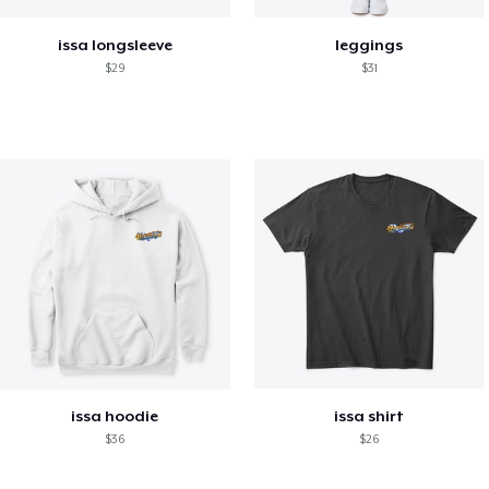
issa longsleeve
leggings
$29
$31
issa hoodie
issa shirt
$36
$26