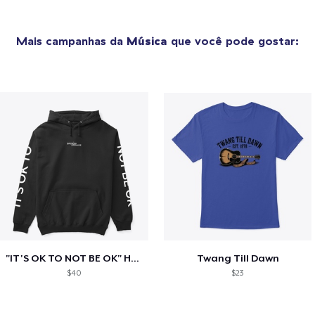
Mais campanhas da
Música
que você pode gostar:
"IT'S OK TO NOT BE OK" Hoodie (BP LOGO)
Twang Till Dawn
$40
$23