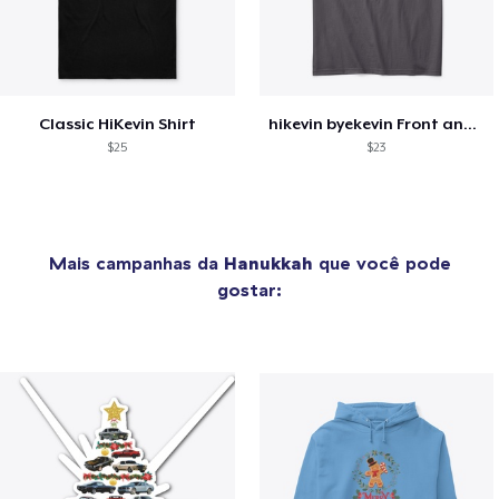
Classic HiKevin Shirt
hikevin byekevin Front and Back Tee
$25
$23
Mais campanhas da
Hanukkah
que você pode
gostar: