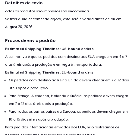
Detalhes de envio
Classic Tank Top
odos os produtos são impressos sob encomenda.
US$ 21,99
Se fizer a sua encomenda agora, esta será enviada antes de ou em
August 20, 2026
.
Kids Premium Tee
US$ 21,99
Prazos de envio padrão
Estimated Shipping Timelines: US-bound orders
Women's Flowy Tank Top
A estimativa é que os pedidos com destino aos EUA cheguem em 4 a 7
US$ 26,99
dias úteis após a produção e entrega à transportadora.
Estimated Shipping Timelines: EU-bound orders
Premium Tank Top
US$ 25,99
Os pedidos com destino ao Reino Unido devem chegar em 7 a 12 dias
úteis após a produção.
Women's Boyfriend Tee
Para França, Alemanha, Holanda e Suécia, os pedidos devem chegar
US$ 26,99
em 7 a 12 dias úteis após a produção.
Para todos os outros países da Europa, os pedidos devem chegar em
Eco Unisex Tee
10 a 16 dias úteis após a produção.
US$ 27,99
Para pedidos internacionais enviados dos EUA, não rastreamos os
pacotes depois que eles chegam ao país de destino.