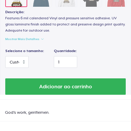
Unisex Classic Crewneck Sweatshirt
US$ 36,99
Descrição:
Features 6 mil calendered Vinyl and pressure sensitive adhesive. UV
Women's Classic Tee
gloss laminate finish added to protect and preserve design print quality.
Adequate for outdoor use.
US$ 24,99
Mostrar Mais Detalhes
Premium V-Neck Tee
Selecione o tamanho:
Quantidade:
US$ 26,99
Premium V-Neck Tee
US$ 22,00
Adicionar ao carrinho
Women's Premium V-Neck Tee
US$ 26,99
God's work, gentlemen.
Women's Comfort Tee
US$ 25,99