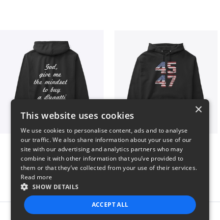
×
This website uses cookies
We use cookies to personalise content, ads and to analyse
our traffic. We also share information about your use of our
B
Vintage 45-47 Design
site with our advertising and analytics partners who may
$51
$40
combine it with other information that you’ve provided to
them or that they’ve collected from your use of their services.
Read more
SHOW DETAILS
ACCEPT ALL
Report this product