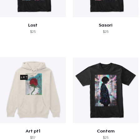
Lost
Sasori
$25
$25
Art pt1
Contem
$37
$25