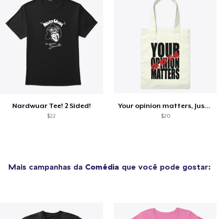
Nardwuar Tee! 2 Sided!
Your opinion matters, Just not to me!
$22
$20
Mais campanhas da
Comédia
que você pode gostar: