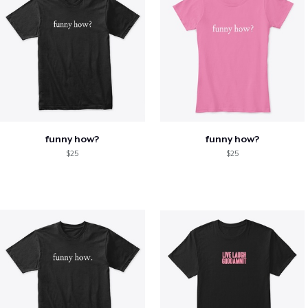
funny how?
funny how?
$25
$25