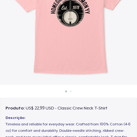
Como funciona
Venda em todo lugar
Venda qualquer coisa
Produto:
US$ 22,99 USD - Classic Crew Neck T-Shirt
Descrição:
Timeless and reliable for everyday wear. Crafted from 100% Cotton (4-6
oz) for comfort and durability. Double-needle stitching, ribbed crew-
neck, and tear-away label offer a classic, comfortable look. T-shirt fits