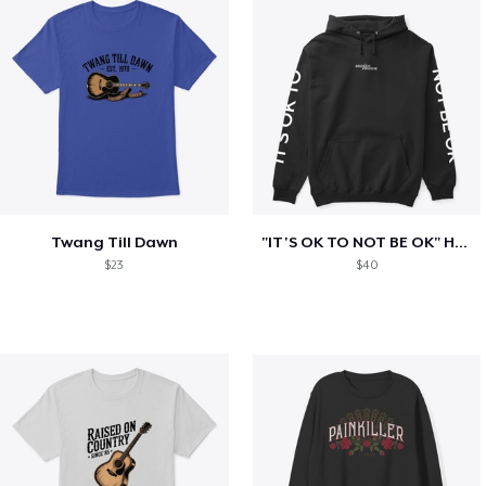
Twang Till Dawn
"IT'S OK TO NOT BE OK" Hoodie (BP LOGO)
$23
$40