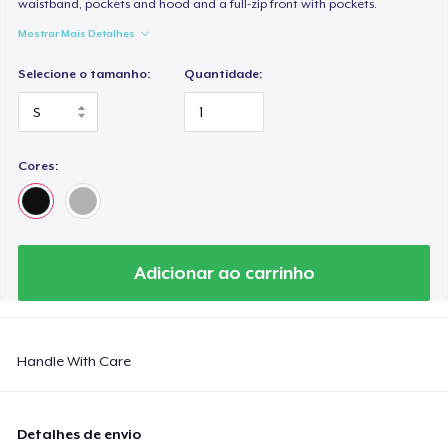
waistband, pockets and hood and a full-zip front with pockets.
Women's Comfort Tee
US$ 22,99
Mostrar Mais Detalhes
Selecione o tamanho:
Quantidade:
Classic Tank Top
US$ 21,99
Kids Premium Tee
Cores:
US$ 18,99
Women's Flowy Tank Top
US$ 26,99
Adicionar ao carrinho
Premium Tank Top
US$ 22,99
Handle With Care
Women's Boyfriend Tee
US$ 23,99
Detalhes de envio