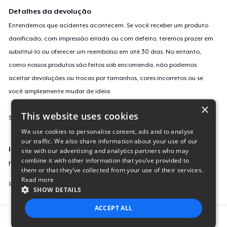
Detalhes da devolução
Entendemos que acidentes acontecem. Se você receber um produto
danificado, com impressão errada ou com defeito, teremos prazer em
substituí-lo ou oferecer um reembolso em até 30 dias. No entanto,
como nossos produtos são feitos sob encomenda, não podemos
aceitar devoluções ou trocas por tamanhos, cores incorretos ou se
você simplesmente mudar de ideia.
×
This website uses cookies
Saiba mais sobre a nossa política de devolução
aqui
.
We use cookies to personalise content, ads and to analyse
our traffic. We also share information about your use of our
Identificação da campanha
site with our advertising and analytics partners who may
combine it with other information that you’ve provided to
huwoman-being
them or that they’ve collected from your use of their services.
Read more
Reporte esta Campanha
SHOW DETAILS
ACCEPT ALL
Report this product