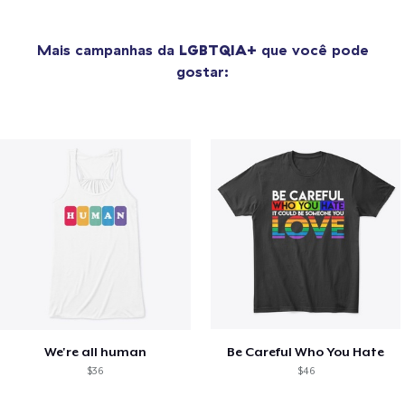
Mais campanhas da
LGBTQIA+
que você pode
gostar:
We're all human
Be Careful Who You Hate
$36
$46