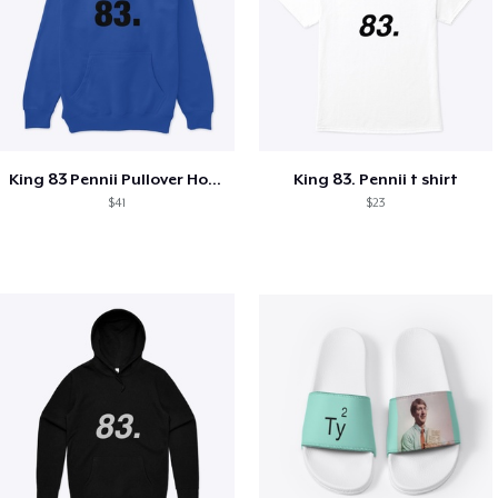
King 83 Pennii Pullover Hoodie
King 83. Pennii t shirt
$41
$23