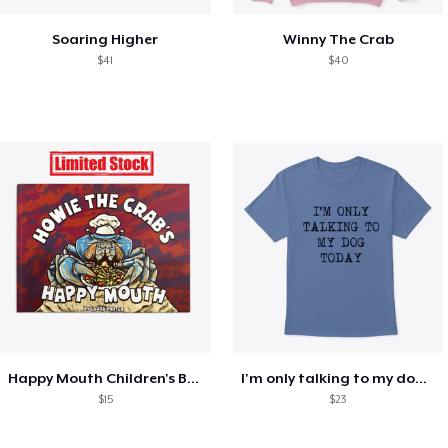
Soaring Higher
Winny The Crab
$41
$40
Happy Mouth Children's Book
I'm only talking to my dog today
$15
$23