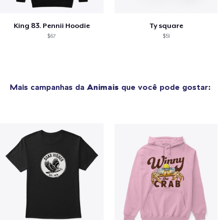
King 83. Pennii Hoodie
Ty square
$67
$51
Mais campanhas da
Animais
que você pode gostar: