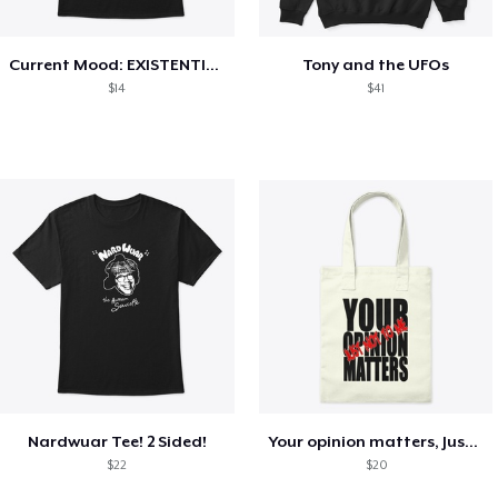
Current Mood: EXISTENTIAL CRISIS
Tony and the UFOs
$14
$41
Nardwuar Tee! 2 Sided!
Your opinion matters, Just not to me!
$22
$20