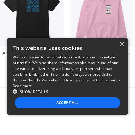
×
This website uses cookies
Amazing Retro Classic T-Shirt
Persian Cat watching Cats TV
We use cookies to personalise content, ads and to analyse
$25
$7
our traffic. We also share information about your use of our
site with our advertising and analytics partners who may
combine it with other information that you’ve provided to
them or that they’ve collected from your use of their services.
Read more
SHOW DETAILS
Report this product
ACCEPT ALL
STRICTLY NECESSARY
PERFORMANCE
TARGETING
FUNCTIONALITY