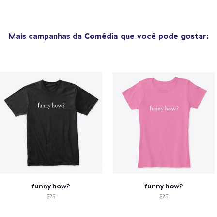
Mais campanhas da
Comédia
que você pode gostar:
funny how?
funny how?
$25
$25