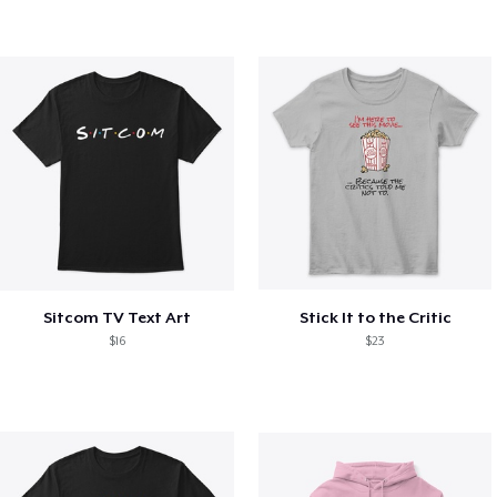
Sitcom TV Text Art
Stick It to the Critic
$16
$23