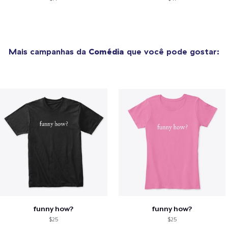
Mais campanhas da
Comédia
que você pode gostar:
funny how?
funny how?
$25
$25