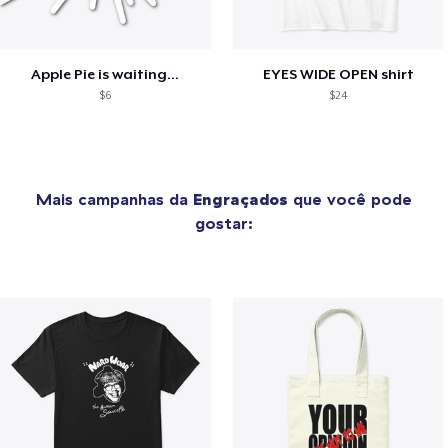
Apple Pie is waiting...
EYES WIDE OPEN shirt
$6
$24
Mais campanhas da
Engraçados
que você pode
gostar: