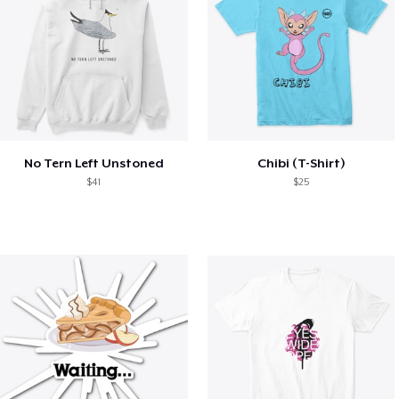
No Tern Left Unstoned
Chibi (T-Shirt)
$41
$25