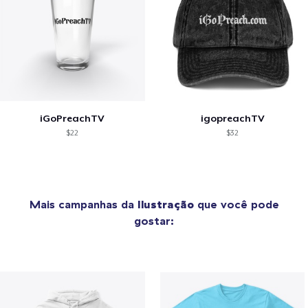
iGoPreachTV
igopreachTV
$22
$32
Mais campanhas da
Ilustração
que você pode
gostar: