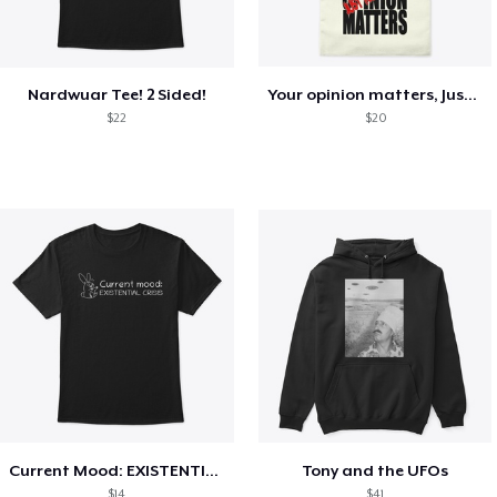
Nardwuar Tee! 2 Sided!
Your opinion matters, Just not to me!
$22
$20
Current Mood: EXISTENTIAL CRISIS
Tony and the UFOs
$14
$41