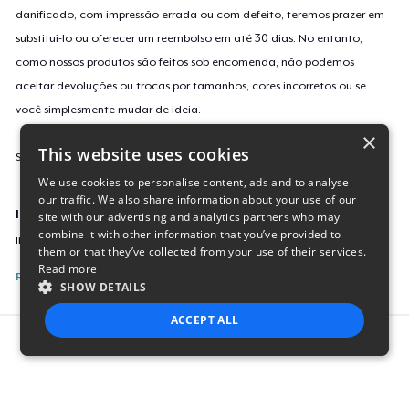
danificado, com impressão errada ou com defeito, teremos prazer em
substituí-lo ou oferecer um reembolso em até 30 dias. No entanto,
como nossos produtos são feitos sob encomenda, não podemos
aceitar devoluções ou trocas por tamanhos, cores incorretos ou se
você simplesmente mudar de ideia.
×
This website uses cookies
Saiba mais sobre a nossa política de devolução
aqui
.
We use cookies to personalise content, ads and to analyse
our traffic. We also share information about your use of our
Identificação da campanha
site with our advertising and analytics partners who may
combine it with other information that you’ve provided to
independence-day-t-march-2025
them or that they’ve collected from your use of their services.
Read more
Reporte esta Campanha
SHOW DETAILS
ACCEPT ALL
Report this product
STRICTLY NECESSARY
PERFORMANCE
TARGETING
FUNCTIONALITY