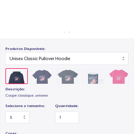
Como funciona
Venda em todo lugar
Mug
Venda qualquer coisa
Women's Classic Tee
Produtos Disponíveis:
Classic Long Sleeve Tee
Descrição:
Next Level 3600 | Premium Ring-Spun Cotton T-Shirt
Coupe classique, unisexe
Selecione o tamanho:
Quantidade:
Cores: