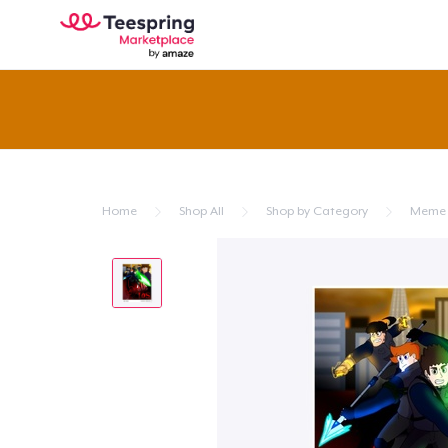
Home
Shop All
Shop by Category
Meme