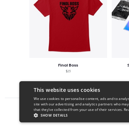
Final Boss
$23
This website uses cookies
We use cookies to personalise content, ads and to analys
site with our advertising and analytics partners who may
Report this product
that they’ve collected from your use of their services.
Re
SHOW DETAILS
STRICTLY NECESSARY
PERFORMANC