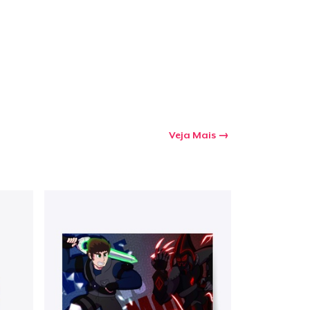
Veja Mais
a o carrinho
Qtd
mprando