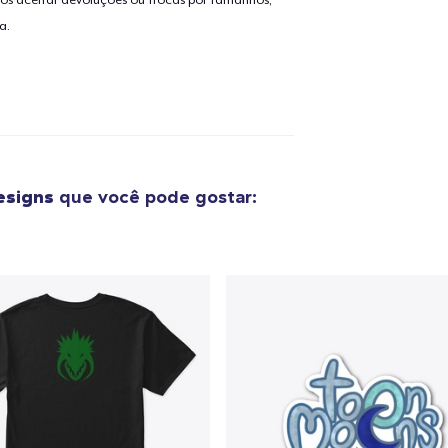
os aceitar devoluções ou trocas por tamanhos,
a.
esigns
que você pode gostar:
o adicionado ao
Carrinho
Ir par
guir para a Finalização da
Continuar Co