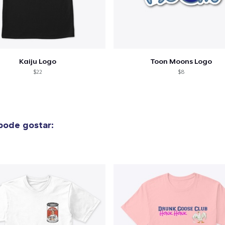
Compra
Kaiju Logo
Toon Moons Logo
$22
$8
pode gostar: