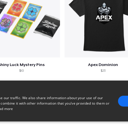
Shiny Luck Mystery Pins
Apex Dominion
$10
$23
e our traffic. We also share information about your use of our
 combine it with other information that you’ve provided to them or
ad more
E
TARGETING
FUNCTIONALITY
UNCLASSIFIED