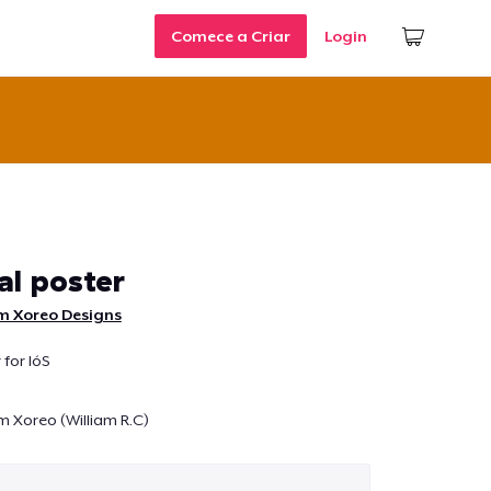
Comece a Criar
Login
ial poster
m Xoreo Designs
 for IóS
m Xoreo (William R.C)