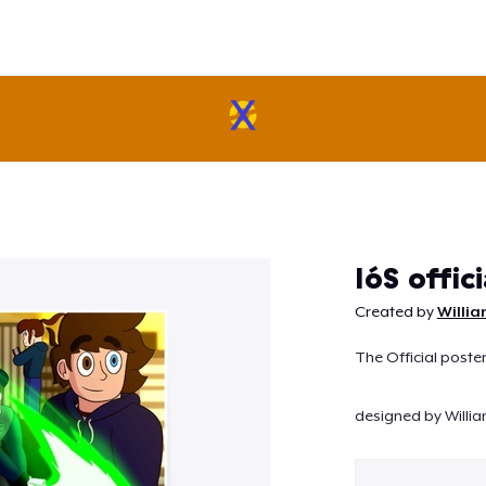
Continuar
IóS offic
Created by
Willia
The Official poster
designed by Willia