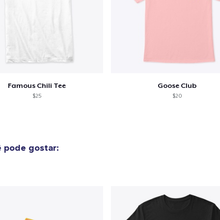
Famous Chili Tee
Goose Club
$25
$20
 pode gostar: