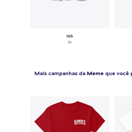
IóS
$8
Mais campanhas da
Meme
que você 