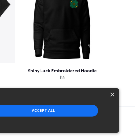
Shiny Luck Embroidered Hoodie
$55
×
ACCEPT ALL