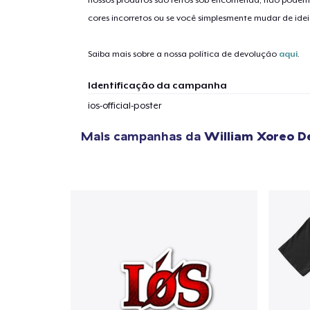
nossos produtos são feitos sob encomenda, não podem
cores incorretos ou se você simplesmente mudar de idei
Saiba mais sobre a nossa política de devolução
aqui
.
Identificação da campanha
ios-official-poster
Mais campanhas da
William Xoreo D
1
artig
Se