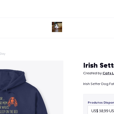
 Day
Continuar
Irish Set
Created by
Cats L
Irish Setter Dog Fa
Produtos Disponí