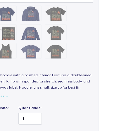
hoodie with a brushed interior. Features a double-lined
, 1x1 rib with spandex for stretch, seamless body, and
way label. Hoodie runs small; size up for best fit.
hes
anho:
Quantidade: