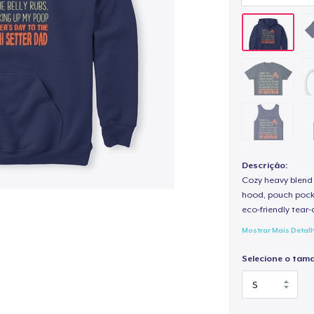
Descrição:
Cozy heavy blend 
hood, pouch pocket
eco-friendly tear-a
Mostrar Mais Detal
Selecione o tam