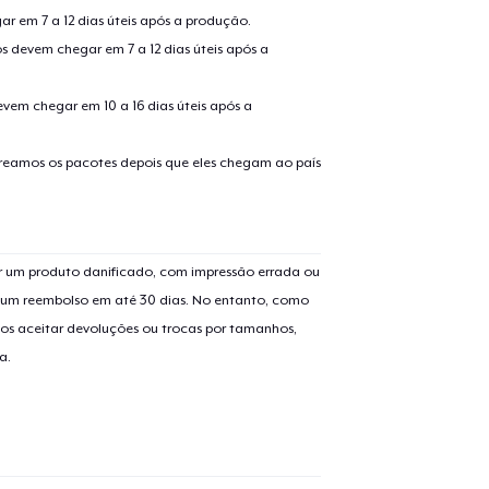
r em 7 a 12 dias úteis após a produção.
s devem chegar em 7 a 12 dias úteis após a
evem chegar em 10 a 16 dias úteis após a
treamos os pacotes depois que eles chegam ao país
 um produto danificado, com impressão errada ou
er um reembolso em até 30 dias. No entanto, como
os aceitar devoluções ou trocas por tamanhos,
a.