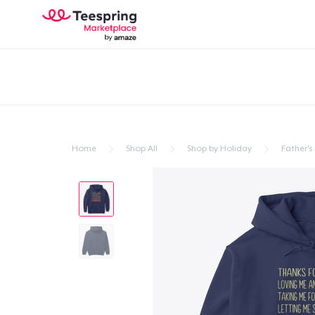
Home
Shop All
Shop by Holiday
Father's