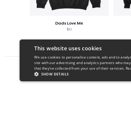
Dads Love Me
$32
This website uses cookies
We use cookies to personalise content, ads and to analys
site with our advertising and analytics partners who may
Report this product
that they’ve collected from your use of their services.
Re
SHOW DETAILS
STRICTLY NECESSARY
PERFORMANC
S
Strictly necessary cookies allow core website functionality s
Name
Provider
/
Domain
Expiratio