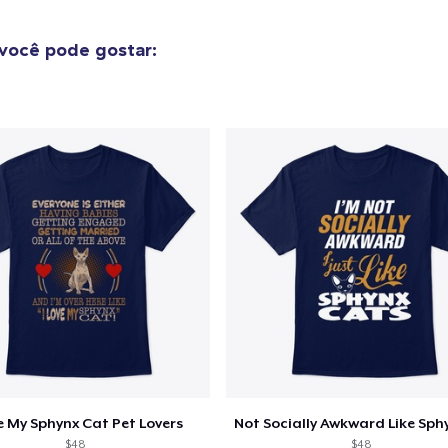
o adicionado ao
Carrinho
Ir par
você pode gostar:
guir para a Finalização da
Continuar Co
Compra
Unisex Classic Pullover Hoodie
US$ 38,99
Classic Crew Neck T-Shirt
US$ 21,99
Unisex Premium Pullover Hoodie
US$ 44,99
ve My Sphynx Cat Pet Lovers
Triblend Tee
$48
$48