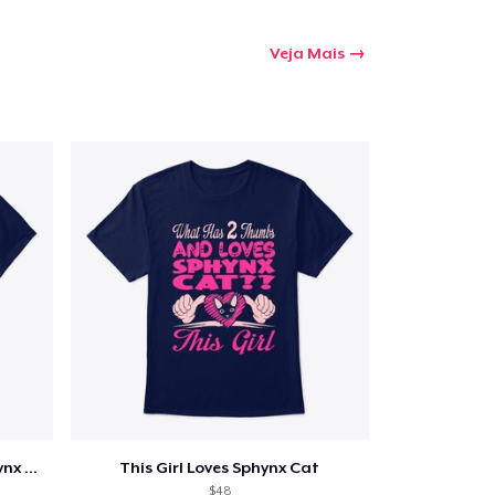
a o carrinho
Veja Mais
Qtd
mprando
Not Socially Awkward Like Sphynx Cats
This Girl Loves Sphynx Cat
$48