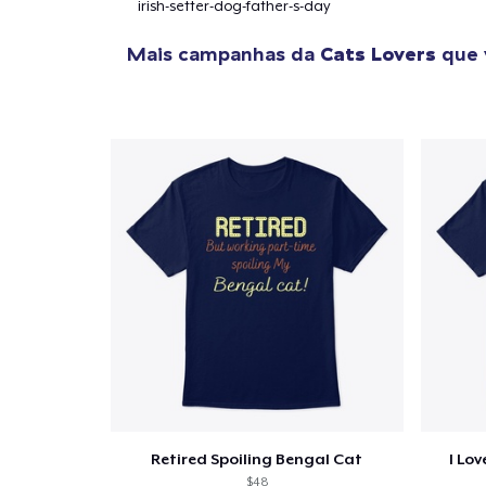
1
artig
irish-setter-dog-father-s-day
Mais campanhas da
Cats Lovers
que 
Se
Retired Spoiling Bengal Cat
I Lo
$48