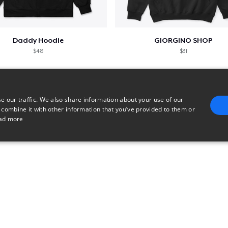
Daddy Hoodie
GIORGINO SHOP
$48
$31
e our traffic. We also share information about your use of our
 combine it with other information that you’ve provided to them or
ad more
E
TARGETING
FUNCTIONALITY
UNCLASSIFIED
trictly necessary
Performance
Targeting
Functionality
Unclassified
uch as user login and account management. The website cannot be used properly without 
n
Description