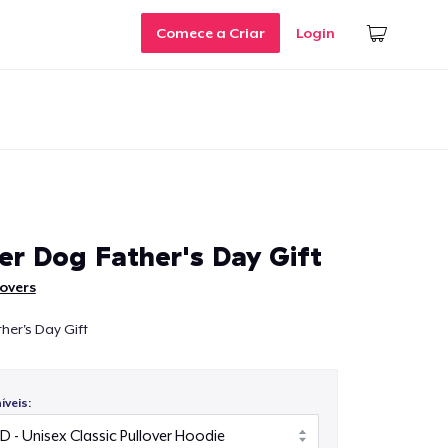
Comece a Criar
Login
ter Dog Father's Day Gift
overs
ther's Day Gift
veis: