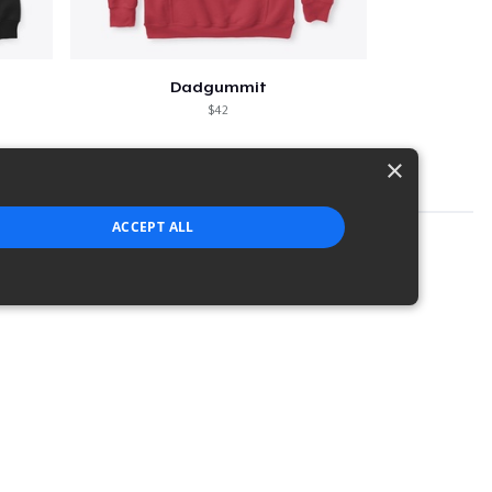
Dadgummit
$42
×
ACCEPT ALL
strictly necessary cookies.