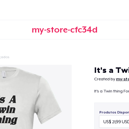
my-store-cfc34d
çados
Continuar
It's a Tw
Created by
my-st
It's a Twin thing Fo
Produtos Disponí