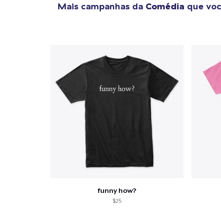
Mais campanhas da
Comédia
que voc
funny how?
$25