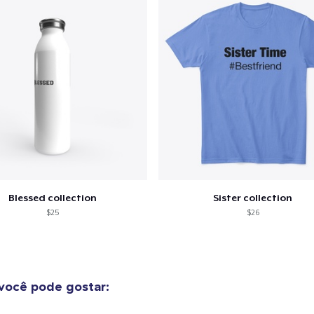
o adicionado ao
Carrinho
Ir par
Blessed collection
Sister collection
$25
$26
guir para a Finalização da
Continuar Co
Compra
Bella Canvas 3001 | Classic Unisex Jersey T-Shirt
você pode gostar:
US$ 21,99