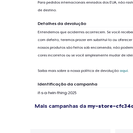
Para pedidos internacionais enviados dos EUA, não ras
de destino.
Detalhes da devolução
Entendemos que acidentes acontecem. Se você receber
com defeito, teremos prazer em substituí-lo ou oferec
nossos produtos são feitos sob encomenda, não podem
cores incorretos ou se você simplesmente mudar de idei
Saiba mais sobre a nossa política de devolução
aqui
.
Identificação da campanha
it-s-a-twin-thing-2025
Mais campanhas da
my-store-cfc34