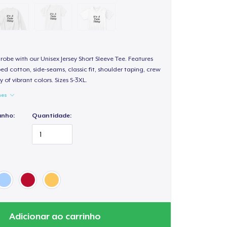
obe with our Unisex Jersey Short Sleeve Tee. Features
d cotton, side-seams, classic fit, shoulder taping, crew
 of vibrant colors. Sizes S-3XL.
hes
anho:
Quantidade:
Adicionar ao carrinho