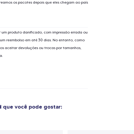
treamos os pacotes depois que eles chegam ao país
 um produto danificado, com impressão errada ou
er um reembolso em até 30 dias. No entanto, como
os aceitar devoluções ou trocas por tamanhos,
a.
d
que você pode gostar: