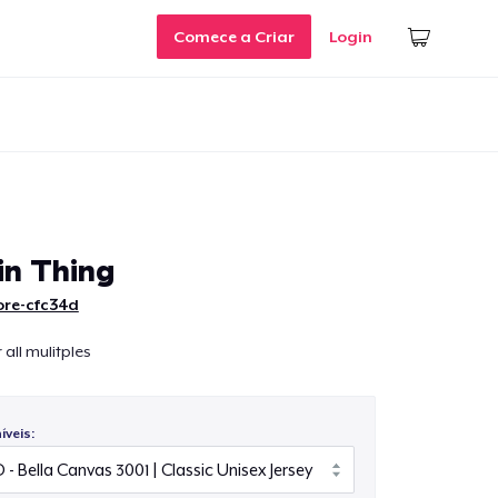
Comece a Criar
Login
in Thing
ore-cfc34d
r all mulitples
veis: