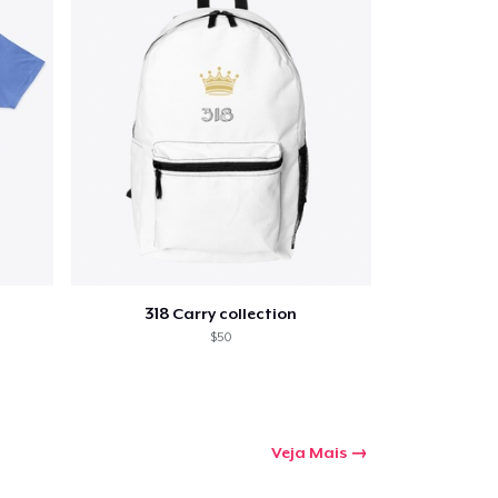
a o carrinho
Qtd
318 Carry collection
$50
mprando
Veja Mais