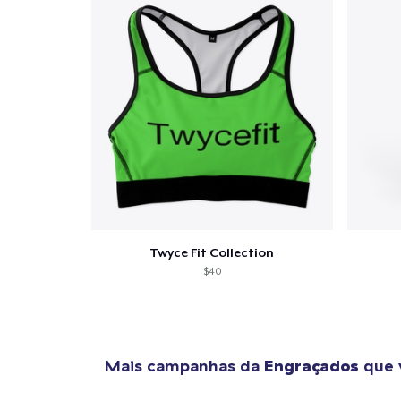
1
artig
Twyce Fit Collection
$40
Se
Mais campanhas da
Engraçados
que 