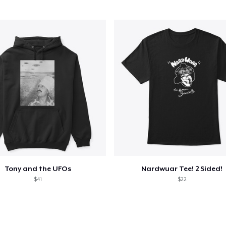
Unisex Classic Crewneck Sweatshirt
US$ 32,99
Baby Premium Onesie
US$ 24,99
Next Level 3600 | Premium Ring-Spun Cotton T-Shirt
US$ 24,99
Tony and the UFOs
Nardwuar Tee! 2 Sided!
$41
$22