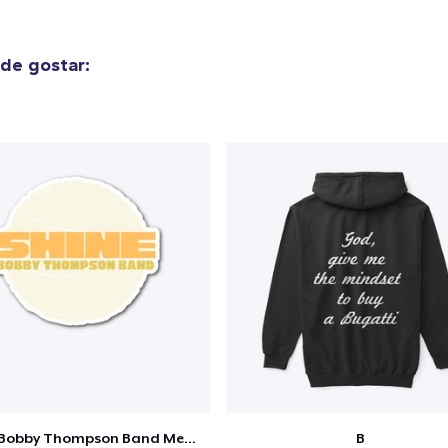
de gostar:
Shine - Bobby Thompson Band Merch
B