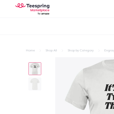
Home
Shop All
Shop by Category
Engra