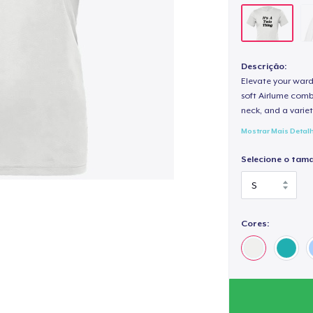
Descrição:
Elevate your wardr
soft Airlume combe
neck, and a variety
Mostrar Mais Detal
Selecione o tam
Cores: