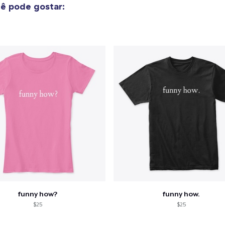
ê pode gostar:
funny how?
funny how.
$25
$25