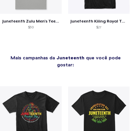
Juneteenth Zulu Men's Tee - Gray
Juneteenth Kiiing Royal Tee - Black
$30
$27
Mais campanhas da
Juneteenth
que você pode
gostar: