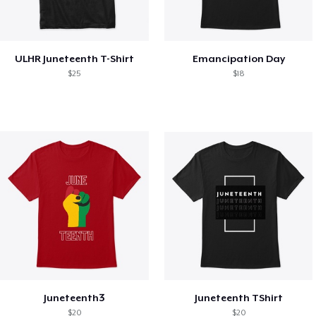
ULHR Juneteenth T-Shirt
Emancipation Day
$25
$18
Juneteenth3
Juneteenth TShirt
$20
$20