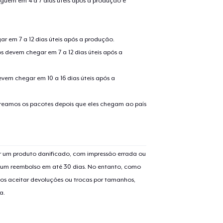
guem em 4 a 7 dias úteis após a produção e
r em 7 a 12 dias úteis após a produção.
s devem chegar em 7 a 12 dias úteis após a
evem chegar em 10 a 16 dias úteis após a
treamos os pacotes depois que eles chegam ao país
o adicionado ao
Carrinho
Ir par
 um produto danificado, com impressão errada ou
er um reembolso em até 30 dias. No entanto, como
guir para a Finalização da
os aceitar devoluções ou trocas por tamanhos,
Continuar Co
a.
Compra
Tru Transfer Printed Classic Long Sleeve Tee