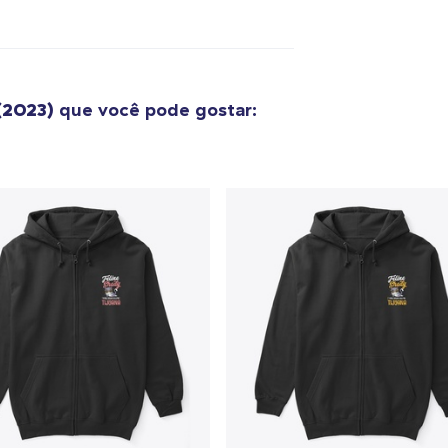
US$ 36,99
Unisex Classic Pullover Hoodie
US$ 40,99
(2023)
que você pode gostar:
Classic Crew Neck T-Shirt
US$ 22,99
Unisex Premium Pullover Hoodie
US$ 40,99
Bella Canvas 3001 | Classic Unisex Jersey T-Shirt
US$ 21,99
Comfort Tee
US$ 23,99