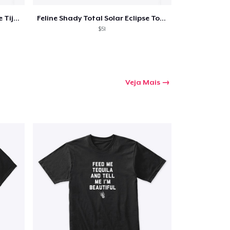
Feline Shady Total Solar Eclipse Tijuana
Feline Shady Total Solar Eclipse Toledo
$51
Veja Mais