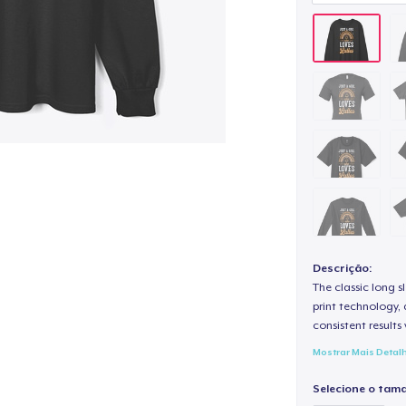
Descrição:
The classic long 
print technology, d
consistent results
Mostrar Mais Detal
Selecione o tam