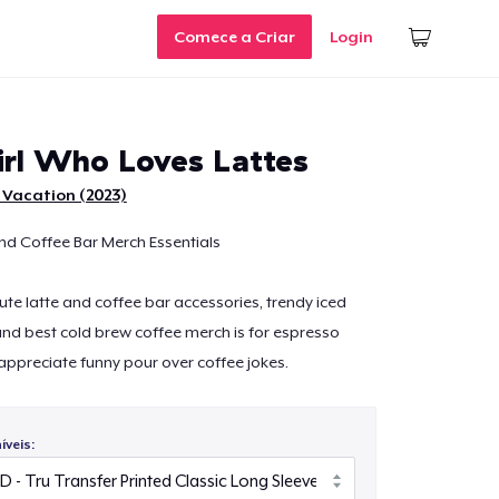
Comece a Criar
Login
irl Who Loves Lattes
 Vacation (2023)
nd Coffee Bar Merch Essentials
cute latte and coffee bar accessories, trendy iced
and best cold brew coffee merch is for espresso
appreciate funny pour over coffee jokes.
veis: