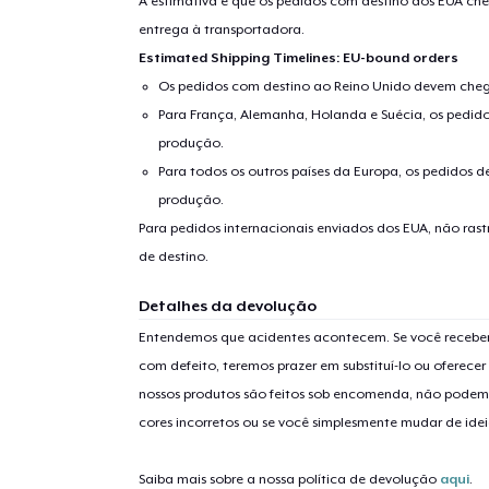
A estimativa é que os pedidos com destino aos EUA che
entrega à transportadora.
Estimated Shipping Timelines: EU-bound orders
Os pedidos com destino ao Reino Unido devem chega
Para França, Alemanha, Holanda e Suécia, os pedido
produção.
Para todos os outros países da Europa, os pedidos d
produção.
Para pedidos internacionais enviados dos EUA, não ras
1
artig
de destino.
Detalhes da devolução
Entendemos que acidentes acontecem. Se você receber
com defeito, teremos prazer em substituí-lo ou oferec
Se
nossos produtos são feitos sob encomenda, não podem
cores incorretos ou se você simplesmente mudar de idei
Saiba mais sobre a nossa política de devolução
aqui
.