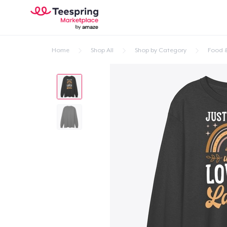
Home
Shop All
Shop by Category
Food &