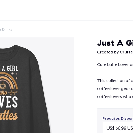
 Drinks
Just A G
Created by
Cruise
Cute Latte Lover a
Continuar
This collection of 
coffee lover gear 
coffee lovers who 
Produtos Disponí