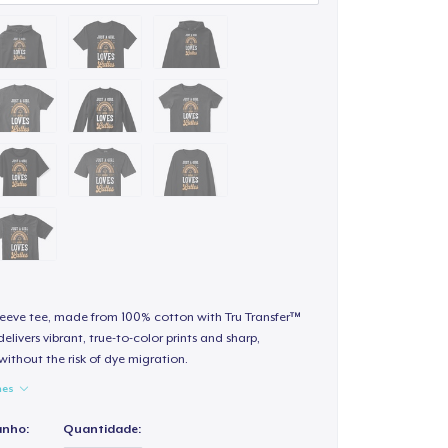
sleeve tee, made from 100% cotton with Tru Transfer™
elivers vibrant, true-to-color prints and sharp,
 without the risk of dye migration.
hes
anho:
Quantidade: