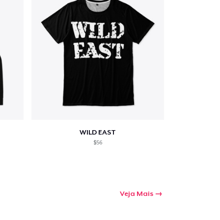
a o carrinho
Qtd
WILD EAST
$56
mprando
Veja Mais