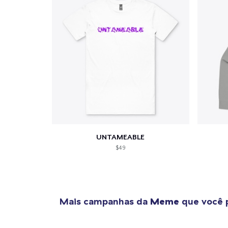
1
artig
UNTAMEABLE
$49
Se
Mais campanhas da
Meme
que você 