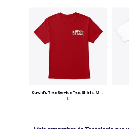
Kawhi’s Tree Service Tee, Shirts, Mug
$7
Mais campanhas da
Tecnologia
que v