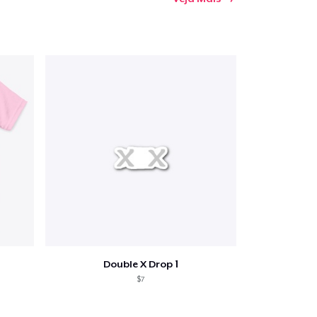
Double X Drop 1
$7