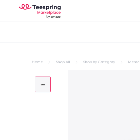
Home
Shop All
Shop by Category
Meme