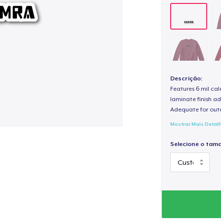
Descrição:
Features 6 mil cal
laminate finish ad
Adequate for out
Mostrar Mais Detal
Selecione o tam