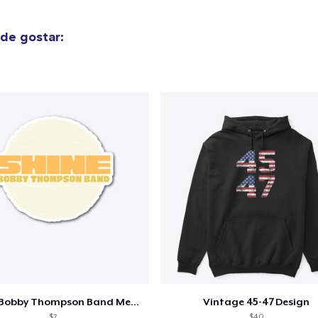
de gostar:
Shine - Bobby Thompson Band Merch
Vintage 45-47 Design
$7
$40