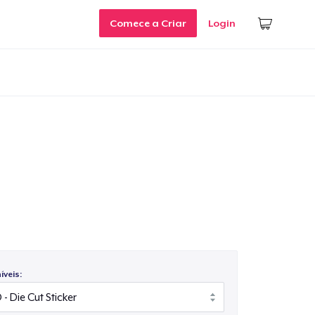
Comece a Criar
Login
veis: