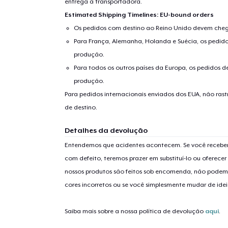
entrega à transportadora.
Estimated Shipping Timelines: EU-bound orders
Os pedidos com destino ao Reino Unido devem chega
Para França, Alemanha, Holanda e Suécia, os pedido
produção.
Para todos os outros países da Europa, os pedidos d
produção.
Para pedidos internacionais enviados dos EUA, não ras
1
artig
de destino.
Detalhes da devolução
Entendemos que acidentes acontecem. Se você receber
com defeito, teremos prazer em substituí-lo ou oferec
Se
nossos produtos são feitos sob encomenda, não podem
cores incorretos ou se você simplesmente mudar de idei
Saiba mais sobre a nossa política de devolução
aqui
.