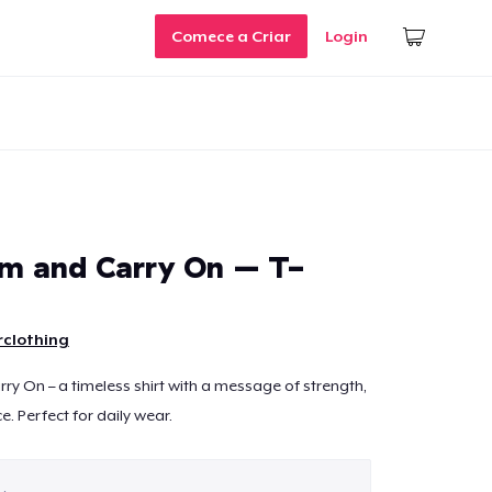
Comece a Criar
Login
m and Carry On – T-
rclothing
y On – a timeless shirt with a message of strength,
e. Perfect for daily wear.