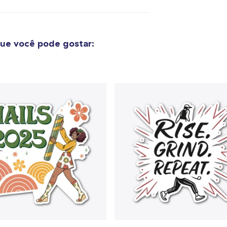
Tru Transfer Printed Classic Long Sleeve Tee
US$ 36,99
ue você pode gostar:
Unisex Classic Pullover Hoodie
US$ 40,99
Classic Crew Neck T-Shirt
US$ 22,99
Unisex Premium Pullover Hoodie
US$ 40,99
Bella Canvas 3001 | Classic Unisex Jersey T-Shirt
US$ 21,99
Comfort Tee
US$ 23,99