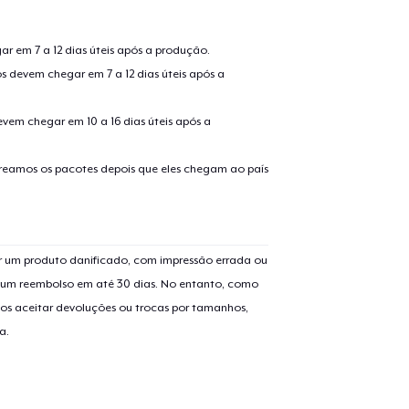
r em 7 a 12 dias úteis após a produção.
s devem chegar em 7 a 12 dias úteis após a
evem chegar em 10 a 16 dias úteis após a
treamos os pacotes depois que eles chegam ao país
o adicionado ao
Carrinho
Ir par
 um produto danificado, com impressão errada ou
er um reembolso em até 30 dias. No entanto, como
guir para a Finalização da
os aceitar devoluções ou trocas por tamanhos,
Continuar Co
Compra
a.
Die Cut Sticker
US$ 6,99