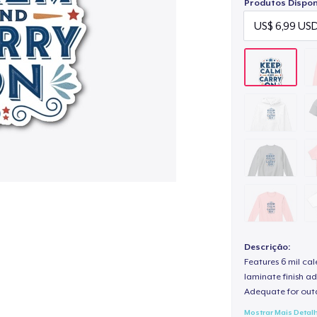
Produtos Disponí
Descrição:
Features 6 mil cal
laminate finish ad
Adequate for out
Mostrar Mais Detal