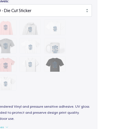
veis:
endered Vinyl and pressure sensitive adhesive. UV gloss
ded to protect and preserve design print quality.
door use.
hes