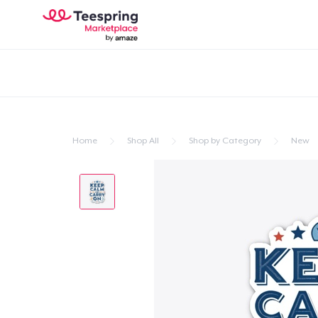
Home
Shop All
Shop by Category
New