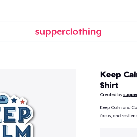
supperclothing
Continuar
Keep Cal
Shirt
Created by
suppe
Keep Calm and Carr
focus, and resilienc