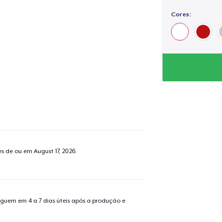
Cores:
tes de ou em
August 17, 2026
.
guem em 4 a 7 dias úteis após a produção e
o adicionado ao
Carrinho
Ir par