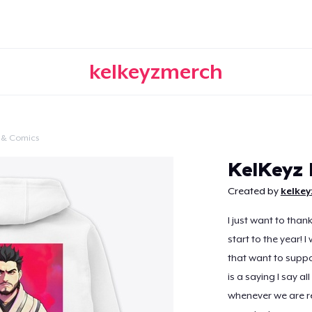
kelkeyzmerch
 & Comics
Continuar
KelKeyz
Created by
kelke
I just want to tha
start to the year! 
that want to suppor
is a saying I say al
whenever we are re