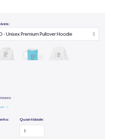
veis:
nisexo
hes
anho:
Quantidade: