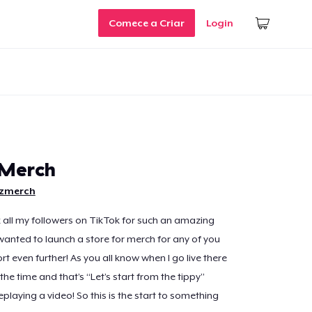
Comece a Criar
Login
 Merch
yzmerch
nk all my followers on TikTok for such an amazing
I wanted to launch a store for merch for any of you
t even further! As you all know when I go live there
l the time and that’s “Let’s start from the tippy”
playing a video! So this is the start to something