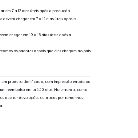
r em 7 a 12 dias úteis após a produção.
s devem chegar em 7 a 12 dias úteis após a
guir para a Finalização da
Continuar Co
evem chegar em 10 a 16 dias úteis após a
Compra
treamos os pacotes depois que eles chegam ao país
Unisex Premium Pullover Hoodie
US$ 47,99
Unisex Classic Pullover Hoodie
 um produto danificado, com impressão errada ou
US$ 41,99
er um reembolso em até 30 dias. No entanto, como
os aceitar devoluções ou trocas por tamanhos,
Mug
a.
US$ 15,99
Unisex Classic Crewneck Sweatshirt
US$ 36,99