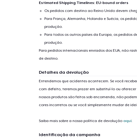
Estimated Shipping Timelines: EU-bound orders
Os pedidos com destino ao Reino Unido devem chega
Para França, Alemanha, Holanda e Suécia, os pedido
produção.
Se
Para todos os outros países da Europa, os pedidos d
produção.
Para pedidos internacionais enviados dos EUA, não ras
de destino.
Detalhes da devolução
Entendemos que acidentes acontecem. Se você receber
com defeito, teremos prazer em substituí-lo ou oferec
nossos produtos são feitos sob encomenda, não podem
cores incorretos ou se você simplesmente mudar de idei
Saiba mais sobre a nossa política de devolução
aqui
.
Identificação da campanha