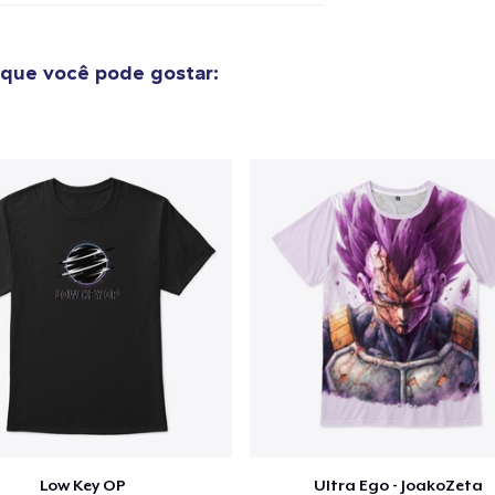
Next Level 3600 | Premium Ring-Spun Cotton T-Shirt
US$ 26,99
que você pode gostar:
Low Key OP
Ultra Ego - JoakoZeta