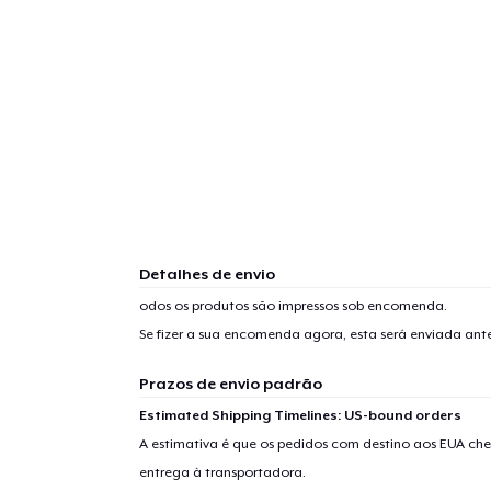
Detalhes de envio
odos os produtos são impressos sob encomenda.
Se fizer a sua encomenda agora, esta será enviada an
Prazos de envio padrão
Estimated Shipping Timelines: US-bound orders
A estimativa é que os pedidos com destino aos EUA che
1
artig
entrega à transportadora.