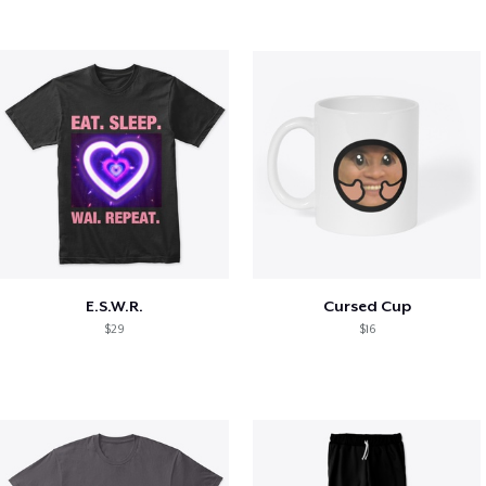
E.S.W.R.
Cursed Cup
$29
$16