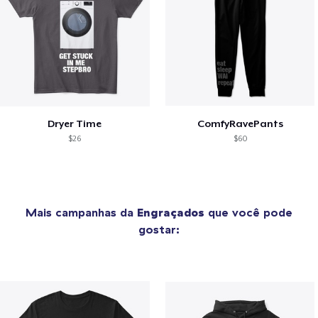
Dryer Time
ComfyRavePants
$26
$60
Mais campanhas da
Engraçados
que você pode
gostar: