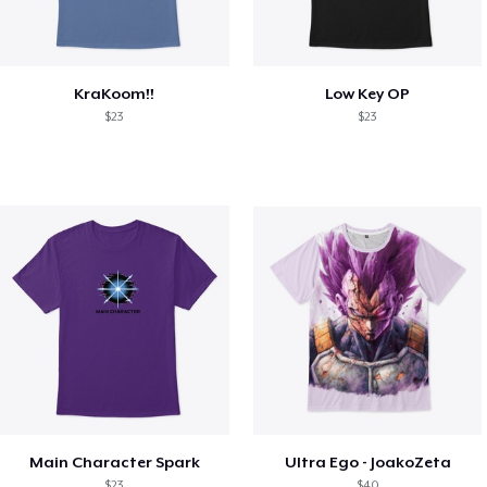
KraKoom!!
Low Key OP
$23
$23
Main Character Spark
Ultra Ego - JoakoZeta
$23
$40