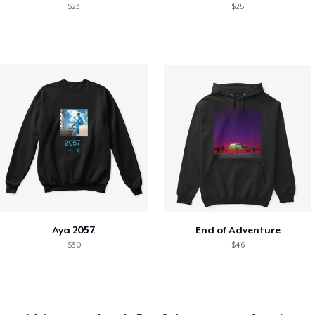
$23
$25
Aya 2057.
End of Adventure
$30
$46