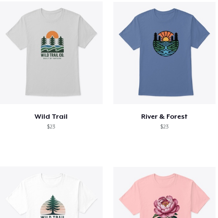
Wild Trail
River & Forest
$23
$23