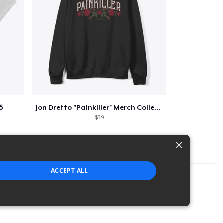
5
Jon Dretto "Painkiller" Merch Collection
$39
×
ACCEPT ALL