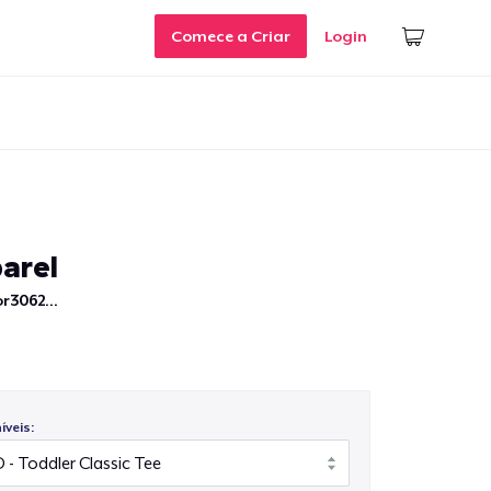
Comece a Criar
Login
arel
r3062...
veis: