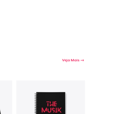
a o carrinho
Qtd
mprando
Veja Mais