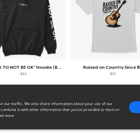
"IT'S OK TO NOT BE OK" Hoodie (BP LOGO)
Raised on Country Since 8
$40
$23
e our traffic. We also share information about your use of our
 combine it with other information that you’ve provided to them or
ad more
E
TARGETING
FUNCTIONALITY
UNCLASSIFIED