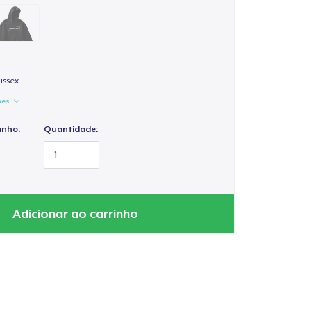
issex
hes
anho:
Quantidade:
Adicionar ao carrinho