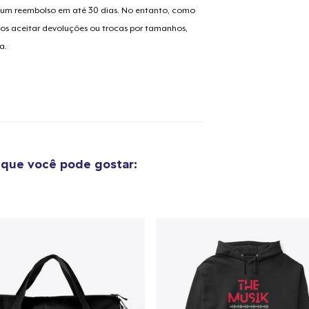
er um reembolso em até 30 dias. No entanto, como
os aceitar devoluções ou trocas por tamanhos,
a.
o adicionado ao
Carrinho
Ir par
guir para a Finalização da
Continuar Co
Compra
que você pode gostar:
Toddler Classic Tee
US$ 21,99
Kids Classic Pullover Hoodie
US$ 34,99