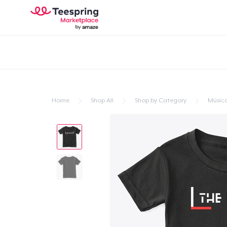
Home
Shop All
Shop by Category
Músic