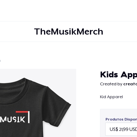
TheMusikMerch
a
Continuar
Kids App
Created by
creato
Kid Apparel
Produtos Disponí