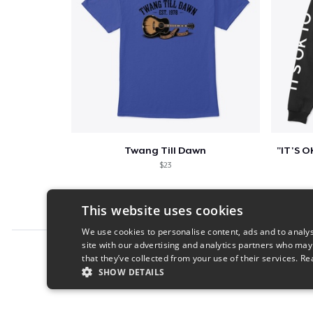
Twang Till Dawn
$23
This website uses cookies
We use cookies to personalise content, ads and to analys
site with our advertising and analytics partners who may
Report this product
that they’ve collected from your use of their services.
Re
SHOW DETAILS
STRICTLY NECESSARY
PERFORMANC