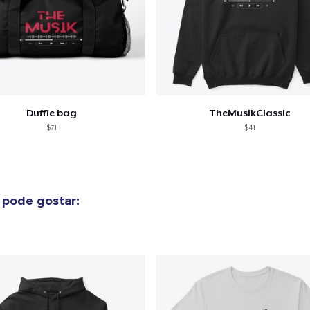
Duffle bag
TheMusikClassic
$71
$41
pode gostar: