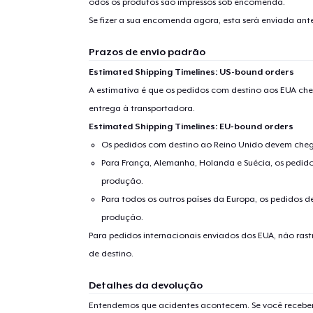
odos os produtos são impressos sob encomenda.
Se fizer a sua encomenda agora, esta será enviada an
Prazos de envio padrão
Estimated Shipping Timelines: US-bound orders
A estimativa é que os pedidos com destino aos EUA che
entrega à transportadora.
Estimated Shipping Timelines: EU-bound orders
Os pedidos com destino ao Reino Unido devem chega
Para França, Alemanha, Holanda e Suécia, os pedido
produção.
Para todos os outros países da Europa, os pedidos d
produção.
Para pedidos internacionais enviados dos EUA, não ras
de destino.
Detalhes da devolução
Entendemos que acidentes acontecem. Se você receber