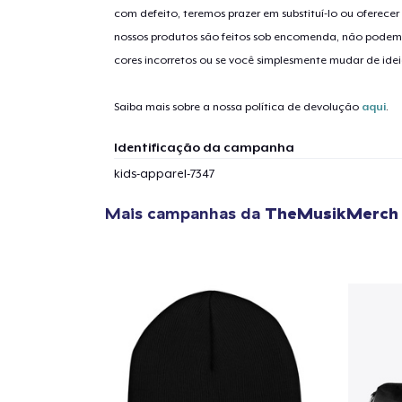
com defeito, teremos prazer em substituí-lo ou oferec
nossos produtos são feitos sob encomenda, não podem
cores incorretos ou se você simplesmente mudar de idei
1
artig
Saiba mais sobre a nossa política de devolução
aqui
.
Identificação da campanha
kids-apparel-7347
Se
Mais campanhas da
TheMusikMerch