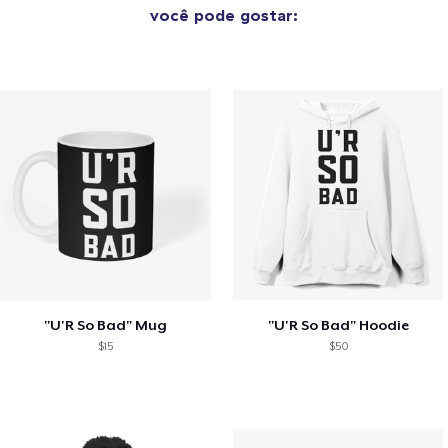
você pode gostar:
"U'R So Bad" Mug
"U'R So Bad" Hoodie
$15
$50