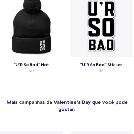
"U'R So Bad" Hat
"U'R So Bad" Sticker
$32
$7
Mais campanhas da
Valentine's Day
que você pode
gostar: