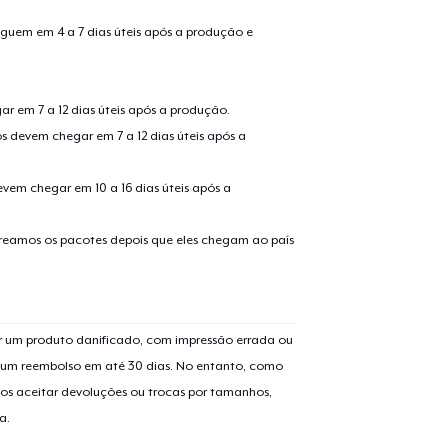
guem em 4 a 7 dias úteis após a produção e
guir para a Finalização da
Continuar Co
Compra
r em 7 a 12 dias úteis após a produção.
s devem chegar em 7 a 12 dias úteis após a
Unisex Classic Pullover Hoodie
evem chegar em 10 a 16 dias úteis após a
Mug
treamos os pacotes depois que eles chegam ao país
Women's Comfort Tee
 um produto danificado, com impressão errada ou
er um reembolso em até 30 dias. No entanto, como
Classic Long Sleeve Tee
os aceitar devoluções ou trocas por tamanhos,
a.