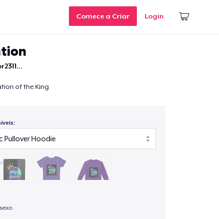
Comece a Criar
Login
tion
r2311...
tion of the King
veis:
isexo