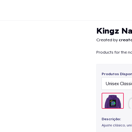
Kingz Na
Created by
creato
Products for the na
Continuar
Produtos Disponí
Descrição:
Ajuste clásico, un