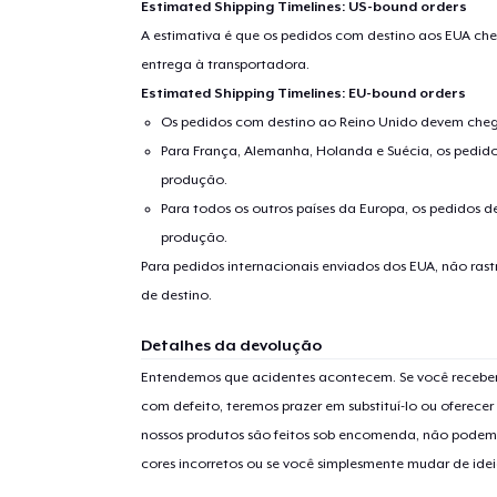
Estimated Shipping Timelines: US-bound orders
A estimativa é que os pedidos com destino aos EUA che
entrega à transportadora.
Se
Estimated Shipping Timelines: EU-bound orders
Os pedidos com destino ao Reino Unido devem chega
Para França, Alemanha, Holanda e Suécia, os pedido
produção.
Para todos os outros países da Europa, os pedidos d
produção.
Para pedidos internacionais enviados dos EUA, não ras
de destino.
Detalhes da devolução
Entendemos que acidentes acontecem. Se você receber
com defeito, teremos prazer em substituí-lo ou oferec
nossos produtos são feitos sob encomenda, não podem
cores incorretos ou se você simplesmente mudar de idei