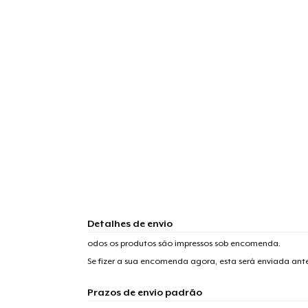
Detalhes de envio
odos os produtos são impressos sob encomenda.
Se fizer a sua encomenda agora, esta será enviada an
1
artig
Prazos de envio padrão