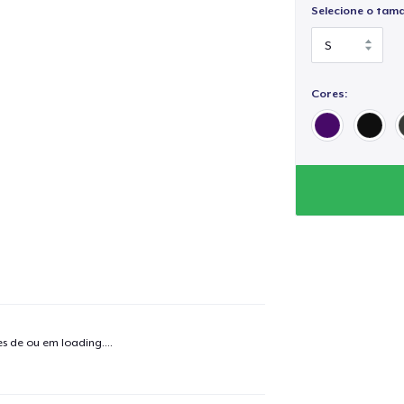
Selecione o tam
Cores:
tes de ou em
loading...
.
o adicionado ao
Carrinho
Ir par