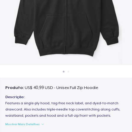
Como funciona
Venda em todo lugar
Venda qualquer coisa
Produto:
US$ 40,99 USD - Unisex Full Zip Hoodie
Descrição:
Features a single-ply hood, tag-free neck label, and dyed-to-match
drawcord. Also includes triple-needle top coverstitching along cuffs,
waistband, pockets and hood and a full-zip front with pockets.
Mostrar Mais Detalhes