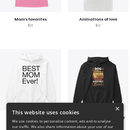
Mom's favorites
Animations of love
$23
$22
×
This website uses cookies
Best mom hoodie!
Dog Mother Geology Lover
We use cookies to personalise content, ads and to analyse
$41
$41
our traffic. We also share information about your use of our