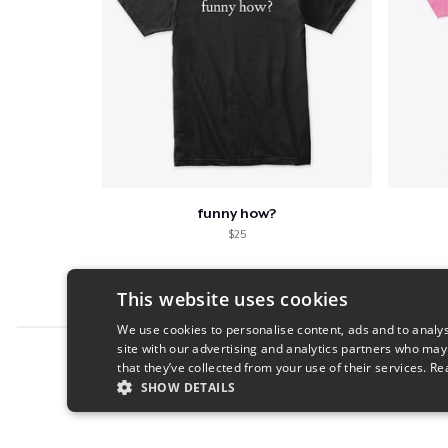
funny how?
$25
This website uses cookies
We use cookies to personalise content, ads and to analys
site with our advertising and analytics partners who may
Report this product
that they’ve collected from your use of their services.
Re
SHOW DETAILS
STRICTLY NECESSARY
PERFORMANC