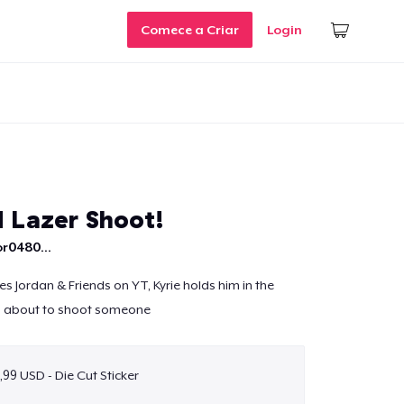
Comece a Criar
Login
d Lazer Shoot!
r0480...
ries Jordan & Friends on YT, Kyrie holds him in the
s about to shoot someone
,99 USD - Die Cut Sticker