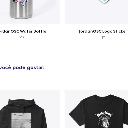
Compra
ordanOSC Water Bottle
JordanOSC Logo Sticker
$33
$7
você pode gostar: