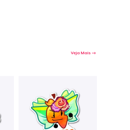
Veja Mais
a o carrinho
Qtd
mprando