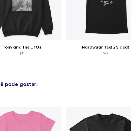
Tony and the UFOs
Nardwuar Tee! 2 Sided!
$41
$22
ê pode gostar: