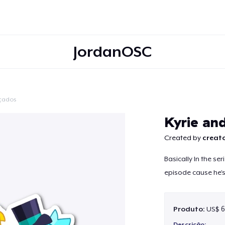
JordanOSC
çados
Continuar
Kyrie an
Created by
creato
Basically In the se
episode cause he’
Produto:
US$ 6
Descrição: