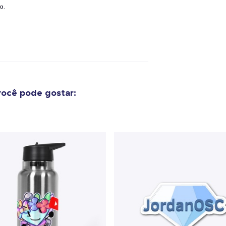
a.
ocê pode gostar:
o adicionado ao
Carrinho
Ir par
guir para a Finalização da
Continuar Co