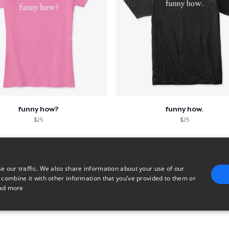
funny how?
funny how.
$25
$25
e our traffic. We also share information about your use of our
 combine it with other information that you’ve provided to them or
ad more
E
TARGETING
FUNCTIONALITY
UNCLASSIFIED