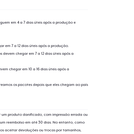
guem em 4 a 7 dias úteis após a produção e
r em 7 a 12 dias úteis após a produção.
s devem chegar em 7 a 12 dias úteis após a
evem chegar em 10 a 16 dias úteis após a
treamos os pacotes depois que eles chegam ao país
 um produto danificado, com impressão errada ou
er um reembolso em até 30 dias. No entanto, como
os aceitar devoluções ou trocas por tamanhos,