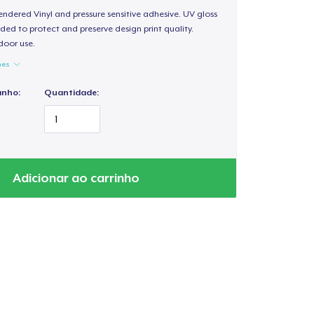
endered Vinyl and pressure sensitive adhesive. UV gloss
ded to protect and preserve design print quality.
door use.
hes
anho:
Quantidade:
Adicionar ao carrinho