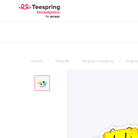
Home
Shop All
Shop by Category
Engra