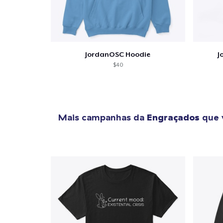
JordanOSC Hoodie
J
$40
Mais campanhas da
Engraçados
que 